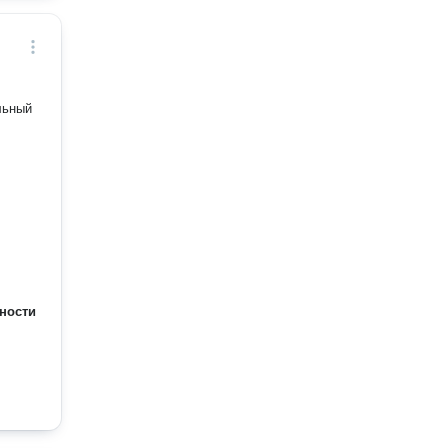
льный
ности