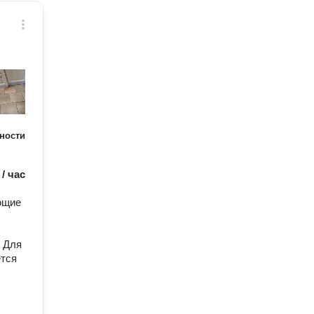
ности
 / час
ющие
. Для
ется