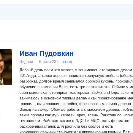
Иван Пудовкин
Видное
·
В сети
23 ч. назад
Добрый день всем кто читает, я занимаюсь столярным делом
2017года, а также хорошо понимаю корпусную мебель (сборка
разборка), долгое время занимался сборкой кухонь, проходил
обучение в компании Blum, есть три сертификата. Сейчас у меня
своя маленькая столярная мастерская 250м2 в г.Подольске, я
занимаюсь в основном такими делами как проектирование ме
,распил , шлифование, склейка, фрезеровка массива дерева.
Выезд на замер. Обожаю работать с массивом дерева, любл
н
такие породы как дуб, карагач, орех, ясень. Работаю со шпон
гнутоклеем. Работаю так же с ЛДСП и МДФ, есть форматно-
раскроечный станок для распила без сколов и есть
кромкообицовочный станочек для приклеивания кромки. Есть