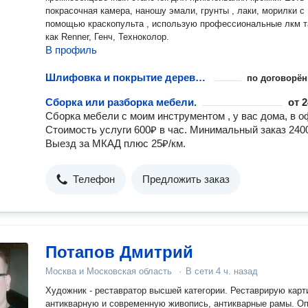
покрасочная камера, наношу эмали, грунты , лаки, морилки с
помощью краскопульта , использую профессиональные лкм т
как Renner, Генч, Техноколор.
В профиль
Шлифовка и покрытие деревянной мебели. Изготовление мебели.
по договорён
Сборка или разборка мебели.
от
2
Сборка мебели с моим инструментом , у вас дома, в о
Стоимость услуги 600₽ в час. Минимальный заказ 240
Выезд за МКАД плюс 25₽/км.
Телефон
Предложить заказ
Потапов Дмитрий
Москва и Московская область
·
В сети
4 ч. назад
Художник - реставратор высшей категории. Реставрирую картины :
антикварную и современную живопись, антикварные рамы. Опыт