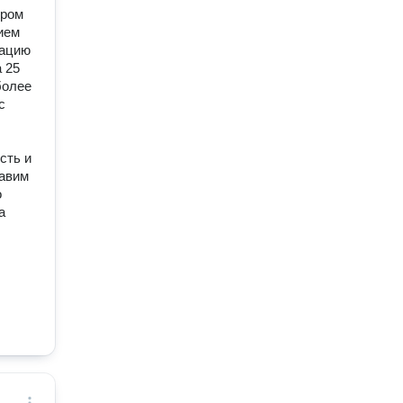
ором
ием
рацию
 25
более
с
сть и
тавим
о
а