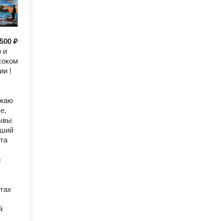
500 ₽
 и
соком
ии !
зжаю
е,
рывы
вший
ета
й
тах
й