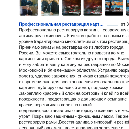
Профессиональная реставрация картин и рам
от
3
Профессионально реставрирую картины, современную
антикварную живопись. Качество работы на самом вы
уровне !гарантировано многолетним опытом реставрац
Принимаю заказы на реставрацию из любого города
России. Вы можете самостоятельно привезти ко мне
картины или прислать Сдэком из другого города. Вые
и могу забрать вашу картину на реставрацию по Москв
Московской и близлежащим областям. Устраняю раз
холста, удаляю загрязнения, снимаю старый пожелте
от времени лак- для восстановления изначального цв
картины, дублирую на новый холст, подвожу кромки
,закрепляю красочный слой на осетровый клей по все
поверхности , предотвращая в дальнейшем осыпание
краски, перетягиваю холст на новый
подрамник,восстанавливаю авторскую живопись в мес
утрат. Покрываю защитным - финишным лаком. Так же
реставрирую рамы ,Восстанавливаю гипсовый и резно
деревянный орнамент, восстанавливаю золочение с