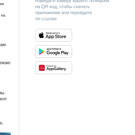
Наведите камеру вашего телефона
на QR-код, чтобы скачать
приложение или перейдите
 на
по ссылке
маю
езжаю
мы.
ент
ю.