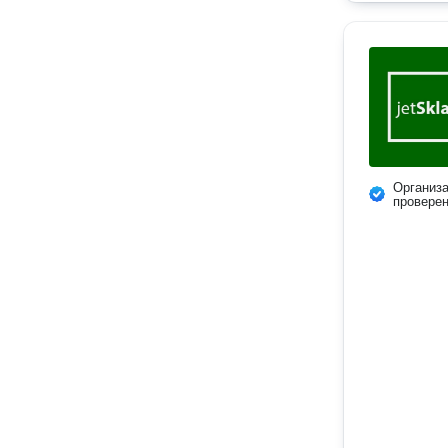
Организ
провере