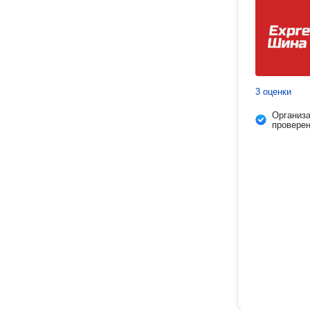
3 оценки
Организ
провере