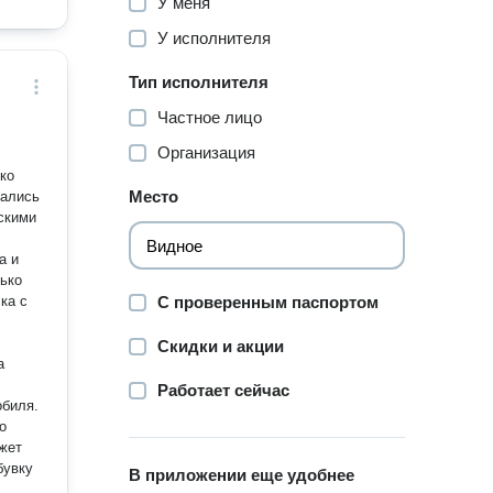
У меня
У исполнителя
Тип исполнителя
Частное лицо
Организация
ко
Место
вались
скими
ько
ка с
С проверенным паспортом
Скидки и акции
а
Работает сейчас
обиля.
о
жет
бувку
В приложении еще удобнее