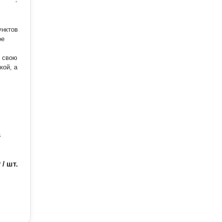
унктов
кой, а
а
 / шт.