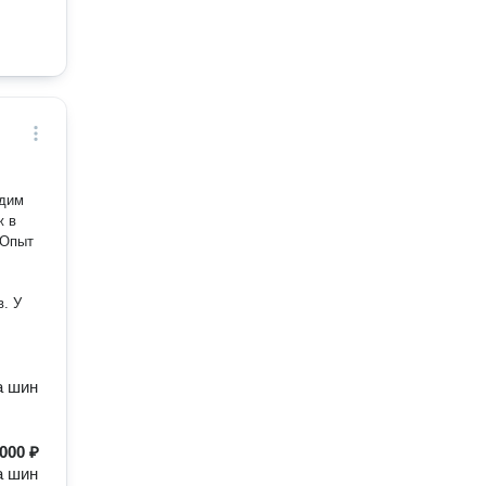
одим
. У
а шин
000 ₽
а шин