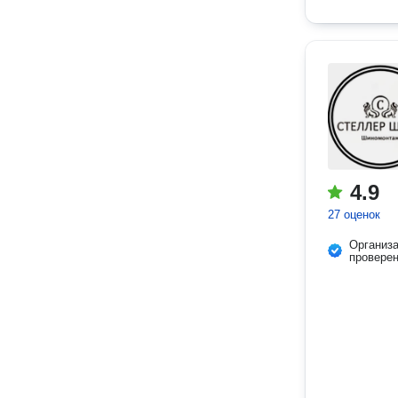
4.9
27 оценок
Организ
провере