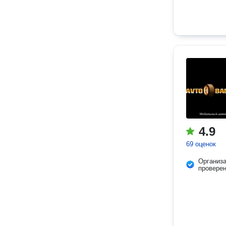
4.9
69 оценок
Организ
провере