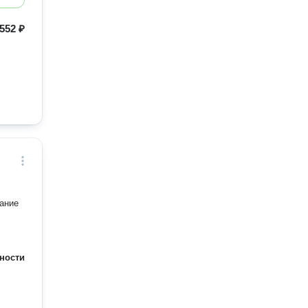
552 ₽
ание
ности