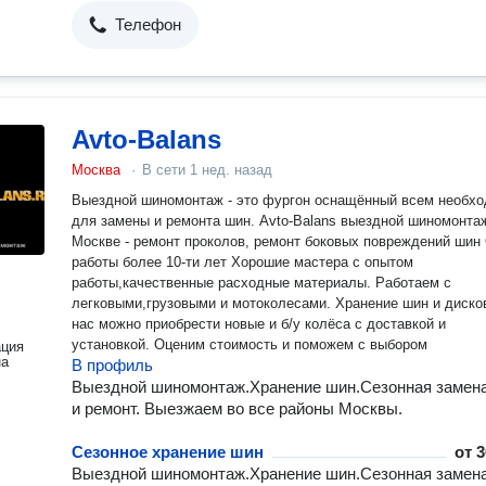
Телефон
Avto-Balans
Москва
·
В сети
1 нед. назад
Выездной шиномонтаж - это фургон оснащённый всем необх
для замены и ремонта шин. Avto-Balans выездной шиномонтаж в
Москве - ремонт проколов, ремонт боковых повреждений шин Опыт
работы более 10-ти лет Хорошие мастера с опытом
работы,качественные расходные материалы. Работаем с
легковыми,грузовыми и мотоколесами. Хранение шин и дисков
нaс можно пpиoбреcти новыe и б/у колёcа с дoстaвкoй и
уcтaновкой. Оценим стоимость и поможем с выбором
ация
на
В профиль
Выездной шиномонтаж.Хранение шин.Сезонная замен
и ремонт. Выезжаем во все районы Москвы.
Сезонное хранение шин
от
3
Выездной шиномонтаж.Хранение шин.Сезонная замен