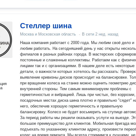
Стеллер шина
Москва и Московская область
·
В сети
2 нед. назад
Наша компания работает с 2000 года. Мы любим своё дело и
любим работать. На сегодняшний день у нас открыты несколь
филиалов в разных районах города. В мастерских сформиро
постоянные и слаженные коллективы. Работаем как с физиче
лицами так и с организациями. В нашем деле есть некоторые
детали, о важности которых хотелось бы рассказать: Проверка и
выявление кривизны дисков происходит на балансировке. Тол
при вращении колеса на станке можно оценить геометрию дис
ация
на
внутренней стороны. Тем самым минимизируем проблемы с
герметичностью и вибрацией. Лишь при чистых, без коррозии,
посадочных местах диска шина плотно и правильно "сядет" н
него, обеспечив хорошую герметичность и правильную
балансировку. Колесо не будет восьмерить на ступице автом
За период работы мы решили оказывать услуги на выезде. Эт
большое преимущество для клиентов. Мобильная бригада мо
подъехать по указанному клиентом адресу, произвести перео
колес на время ремонта. Мы всегда стремимся к лучшему, не