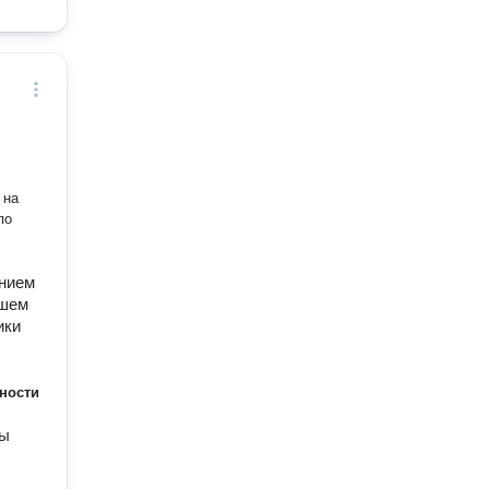
 на
по
анием
ашем
ики
ности
ны