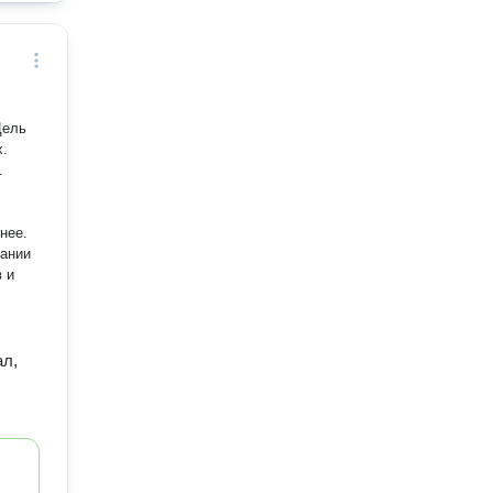
Цель
х.
.
нее.
 и
ал,