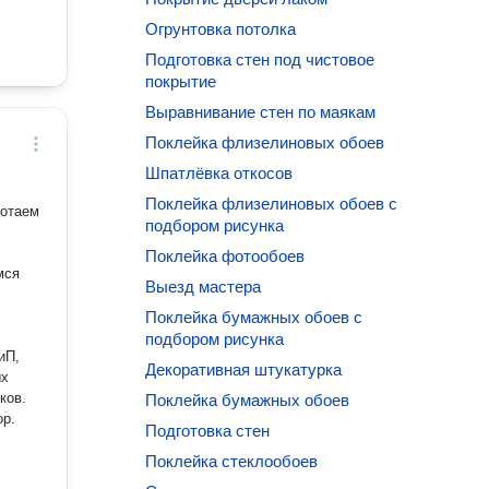
Огрунтовка потолка
Подготовка стен под чистовое
покрытие
Выравнивание стен по маякам
Поклейка флизелиновых обоев
Шпатлёвка откосов
Поклейка флизелиновых обоев с
ботаем
подбором рисунка
Поклейка фотообоев
мся
Выезд мастера
Поклейка бумажных обоев с
подбором рисунка
иП,
Декоративная штукатурка
ых
ков.
Поклейка бумажных обоев
ор.
Подготовка стен
Поклейка стеклообоев