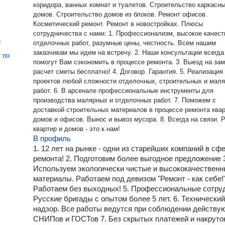
коридора, ванных комнат и туалетов. Строительство каркасных
домов. Строительство домов из блоков. Ремонт офисов.
Косметический ремонт. Ремонт в новостройках. Плюсы
сотрудничества с нами: 1. Профессионализм, высокое качество
н
отделочных работ, разумные цены, честность. Всем нашим
заказчикам мы идем на встречу. 2. Наши консультации всегда
т
по
помогут Вам сэкономить в процессе ремонта. 3. Выезд на замер и
расчет сметы бесплатно! 4. Договор. Гарантия. 5. Реализация
проектов любой сложности отделочных, строительных и мал
работ. 6. В арсенале профессиональные инструменты для
производства малярных и отделочных работ. 7. Поможем с
доставкой строительных материалов в процессе ремонта квар
домов и офисов. Вынос и вывоз мусора. 8. Всегда на связи. Ремонт
квартир и домов - это к нам!
В профиль
1. 12 лет на рынке - одни из старейших компаний в сф
ремонта! 2. Подготовим более выгодное предложение 
Используем экологически чистые и высококачествен
материалы. Работаем под девизом "Ремонт - как себе!"
Работаем без выходных! 5. Профессиональные сотру
Русские бригады с опытом более 5 лет. 6. Технический
надзор. Все работы ведутся при соблюдении действу
СНИПов и ГОСТов 7. Без скрытых платежей и накруток