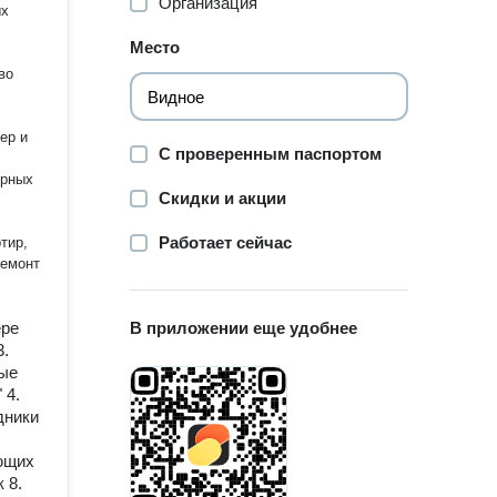
Организация
Место
С проверенным паспортом
ярных
Скидки и акции
Работает сейчас
тир,
ере
В приложении еще удобнее
3.
ные
 4.
дники
ющих
 8.