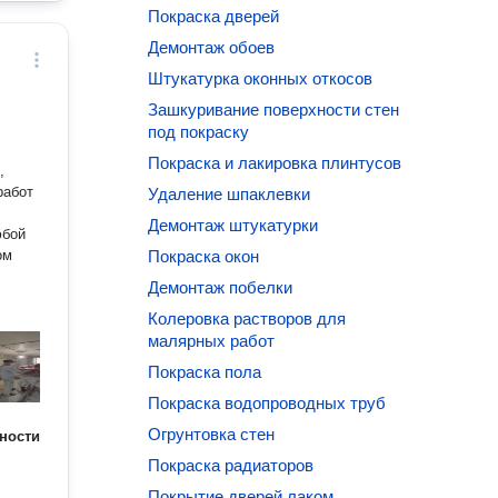
Покраска дверей
Демонтаж обоев
Штукатурка оконных откосов
Зашкуривание поверхности стен
под покраску
Покраска и лакировка плинтусов
,
работ
Удаление шпаклевки
Демонтаж штукатурки
юбой
ом
Покраска окон
Демонтаж побелки
Колеровка растворов для
малярных работ
Покраска пола
Покраска водопроводных труб
Огрунтовка стен
ности
Покраска радиаторов
Покрытие дверей лаком