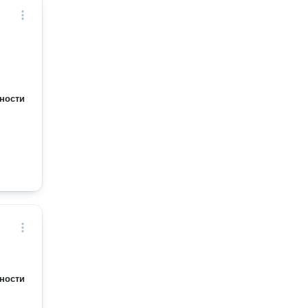
ности
ности