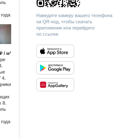
оль
 года
Наведите камеру вашего телефона
на QR-код, чтобы скачать
приложение или перейдите
по ссылке
₽ / м²
ере
3.
ные
 4.
дники
ющих
 8.
оль
 года