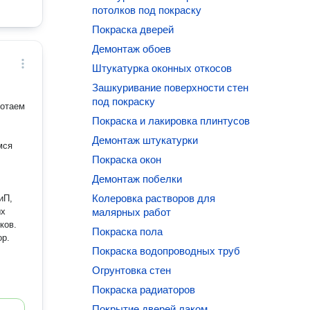
потолков под покраску
Покраска дверей
Демонтаж обоев
Штукатурка оконных откосов
Зашкуривание поверхности стен
под покраску
ботаем
Покраска и лакировка плинтусов
Демонтаж штукатурки
мся
Покраска окон
Демонтаж побелки
Колеровка растворов для
иП,
ых
малярных работ
ков.
Покраска пола
ор.
Покраска водопроводных труб
Огрунтовка стен
Покраска радиаторов
Покрытие дверей лаком