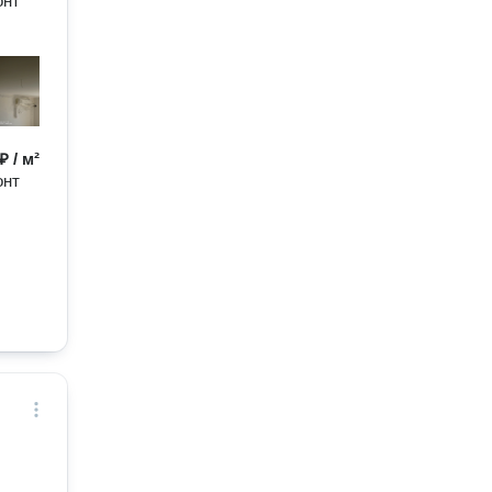
онт
₽ / м²
онт