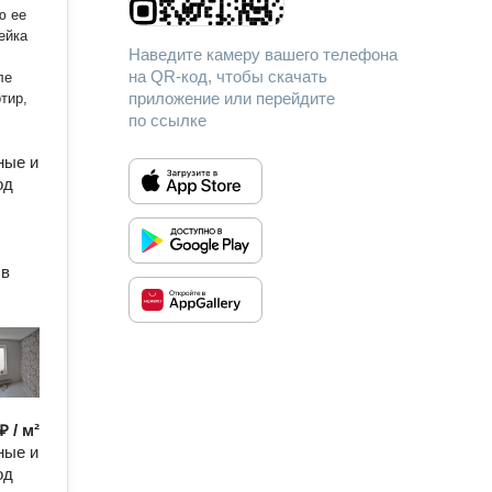
ю ее
Наведите камеру вашего телефона
на QR-код, чтобы скачать
приложение или перейдите
по ссылке
ные и
од
 в
₽ / м²
ные и
од