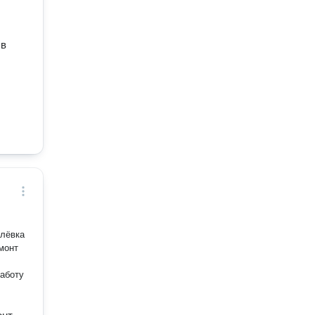
 в
клёвка
монт