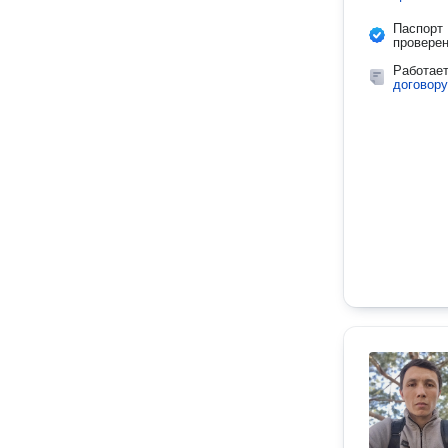
Паспорт
провере
Работае
договору