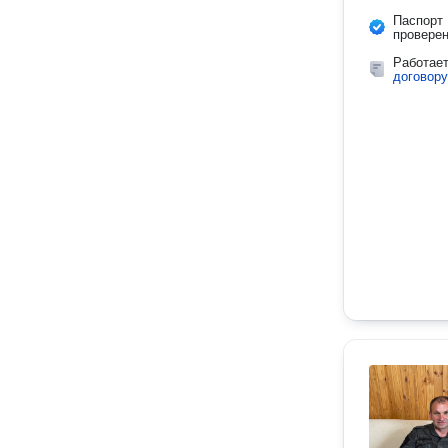
Паспорт
провере
Работае
договору