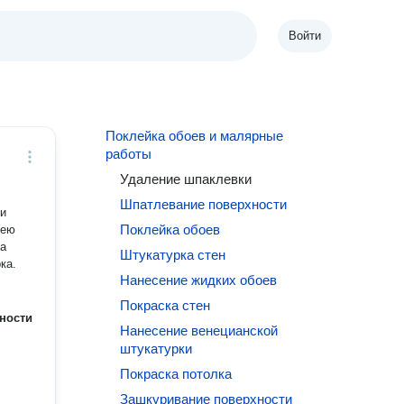
Войти
Поклейка обоев и малярные
работы
Удаление шпаклевки
Шпатлевание поверхности
ми
Поклейка обоев
мею
на
Штукатурка стен
ка.
Нанесение жидких обоев
Покраска стен
ности
Нанесение венецианской
штукатурки
Покраска потолка
Зашкуривание поверхности