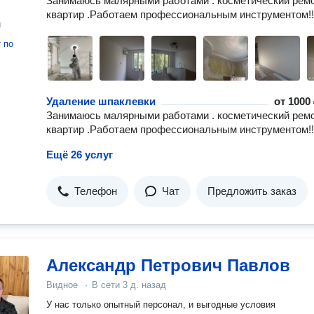
Занимаюсь малярными работами . косметический рем
квартир .Работаем профессиональным инструментом!!
н
т
по
Удаление шпаклевки
от
1000 
Занимаюсь малярными работами . косметический рем
квартир .Работаем профессиональным инструментом!!
Ещё 26 услуг
Телефон
Чат
Предложить заказ
Александр Петрович Павлов
Видное
·
В сети
3 д. назад
У нас только опытный персонал, и выгодные условия