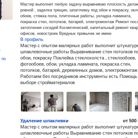
Мастер выполнит любую задачу-выравниваю плоскость дела
ровной , заделка трещин, шпатлевку под обои и покраску, оклейка
обоев, стяжка пола, плиточные работы, укладка ламината,
покраска стен, потолков, батарей, электромонтаж Ремонт после
затопления соседей Косметический, капитальный ремонт квартир,
офисов, новостроек Вредных привычек не имею
В профиль
Мастер с опытом малярных работ выполнит штукатур
н
шпаклевочные работы Выравнивание стен потолков п
обои, покраску Поклейка стеклохолста , стеклообоев,
т
по
фотообоев, обои, укладка ламината, покраска стен,
потолков, батарей, деревянных домов, электромонтаж
Работаем без посредников инструменты есть Помощь
выборе стройматериалов
Удаление шпаклевки
от
500 
Мастер с опытом малярных работ выполнит штукатур
шпаклевочные работы Выравнивание стен потолков п