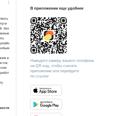
В приложении еще удобнее
ляюсь
луги
й, без
ить
дизайн
 любым
жем в
Наведите камеру вашего телефона
сток.
на QR-код, чтобы скачать
нтия
приложение или перейдите
 работ
по ссылке
ту
ности