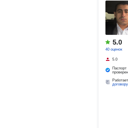
5.0
40 оценок
5.0
Паспорт
провере
Работае
договору