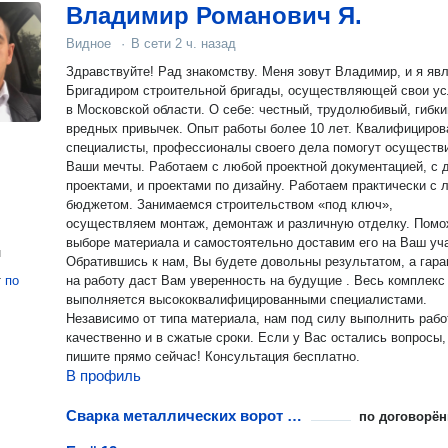
Владимир Романович Я.
Видное
·
В сети
2 ч. назад
Здравствуйте! Рад знакомству. Меня зовут Владимир, и я яв
Бригадиром строительной бригады, осуществляющей свои ус
в Московской области. О себе: честный, трудолюбивый, гибки
вредных привычек. Опыт работы более 10 лет. Квалифицированные
специалисты, профессионалы своего дела помогут осуществ
Ваши мечты. Работаем с любой проектной документацией, с 
проектами, и проектами по дизайну. Работаем практически с
бюджетом. Занимаемся строительством «под ключ»,
осуществляем монтаж, демонтаж и различную отделку. Помо
выборе материала и самостоятельно доставим его на Ваш уча
н
Обратившись к нам, Вы будете довольны результатом, а гара
т
по
на работу даст Вам уверенность на будущие . Весь комплекс
выполняется высококвалифицированными специалистами.
Независимо от типа материала, нам под силу выполнить рабо
качественно и в сжатые сроки. Если у Вас остались вопросы,
пишите прямо сейчас! Консультация бесплатно.
В профиль
Сварка металлических ворот для гаража
по договорён