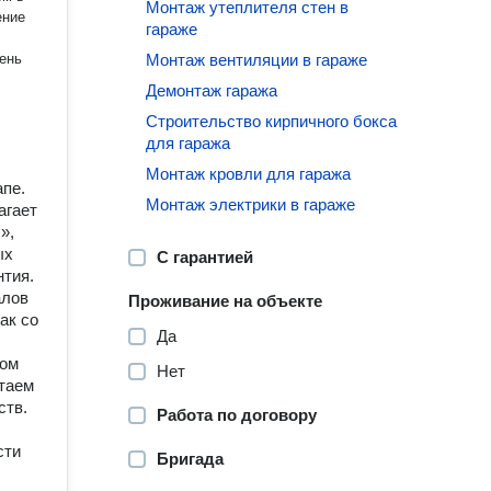
Монтаж утеплителя стен в
ение
гараже
Монтаж вентиляции в гараже
Демонтаж гаража
Строительство кирпичного бокса
для гаража
Монтаж кровли для гаража
апе.
Монтаж электрики в гараже
агает
»,
ых
С гарантией
нтия.
алов
Проживание на объекте
ак со
Да
бом
Нет
итаем
ств.
Работа по договору
сти
Бригада