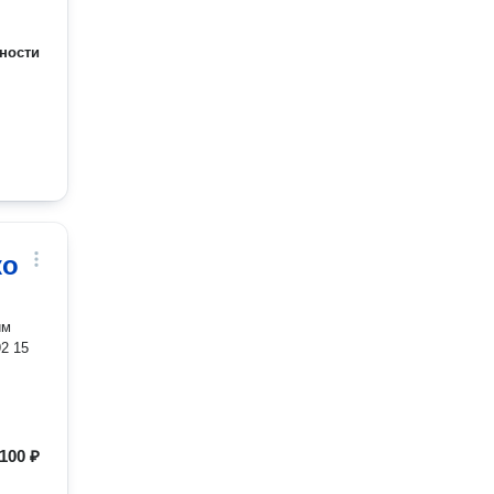
ности
ко
92 15
100 ₽