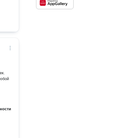
ек.
любой
ности