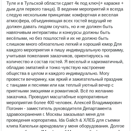
Туле и в Тульской области сдает 4к под ключ)+ караоке +
дым для первого танца). В ведении мероприятий я всегда
следую нескольким принципам: комфортная и веселая
атмосфера, объединяющая всех гостей ведущий не
должен давать людям скучать, но и не должен быть
навязчивым интерактивы и конкурсы должны быть
весёлыми, но без пошлостей и их не должно быть
слишком много обязательно легкий и хороший юмор ️Для
каждого мероприятия я пишу индивидуальную программу,
учитывая пожелания заказчиков, ориентируюсь на
количество и состав гостей. Я веселый и харизматичный,
обладаю эмпатией и тонко чувствую настроение
общества в целом и каждого индивидуально. Могу
провести вечеринку, как яркий и зажигательный праздник
с танцами и песнями или как теплый уютный вечер с
приятными эмоциями и романтикой. Всё по желанию
заказчика. Проводил масштабные корпоративные
мероприятия более 400 человек. Алексей Владимирович
Погонин - заместитель руководителя Департамента
здравоохранения г. Москвы заказывал меня для
проведения корпоратива. Ida Galich & ХЛЕБ для съемки
клипа Капельки арендовали у меня оборудования. Долгое