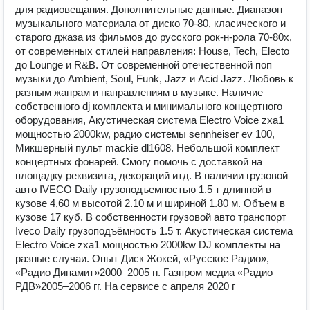
для радиовещания. Дополнительные данные. Диапазон
музыкального материала от диско 70-80, класического и
старого джаза из фильмов до русского рок-н-рола 70-80х,
от современных стилей направления: House, Tech, Electo
до Lounge и R&B. От современной отечественной поп
музыки до Ambient, Soul, Funk, Jazz и Acid Jazz. Любовь к
разным жанрам и направлениям в музыке. Наличие
собственного dj комплекта и минимального концертного
оборудования, Акустическая система Electro Voice zxa1
мощностью 2000kw, радио системы sennheiser ev 100,
Микшерный пульт mackie dl1608. Небольшой комплект
концертных фонарей. Смогу помочь с доставкой на
площадку реквизита, декораций итд. В наличии грузовой
авто IVECO Daily грузоподъемностью 1.5 т длинной в
кузове 4,60 м высотой 2.10 м и шириной 1.80 м. Объем в
кузове 17 куб. В собственности грузовой авто транспорт
Iveco Daily грузоподъёмность 1.5 т. Акустическая система
Electro Voice zxa1 мощностью 2000kw DJ комплекты на
разные случаи. Опыт Диск Жокей, «Русское Радио»,
«Радио Динамит»2000–2005 гг. Газпром медиа «Радио
РДВ»2005–2006 гг. На сервисе с апреля 2020 г