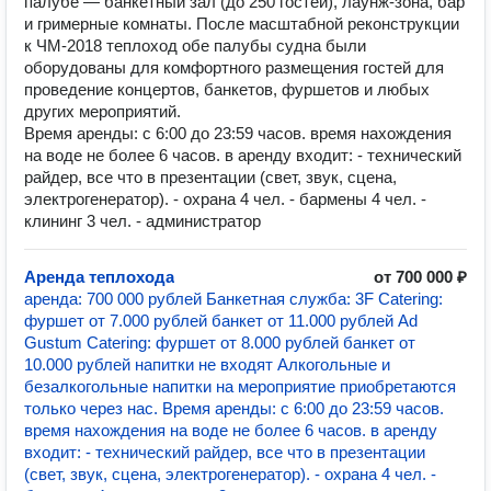
палубе — банкетный зал (до 250 гостей), лаунж-зона, бар
и гримерные комнаты. После масштабной реконструкции
к ЧМ-2018 теплоход обе палубы судна были
оборудованы для комфортного размещения гостей для
проведение концертов, банкетов, фуршетов и любых
других мероприятий.
Время аренды: с 6:00 до 23:59 часов. время нахождения
на воде не более 6 часов. в аренду входит: - технический
райдер, все что в презентации (свет, звук, сцена,
электрогенератор). - охрана 4 чел. - бармены 4 чел. -
клининг 3 чел. - администратор
Аренда теплохода
от 700 000 ₽
аренда: 700 000 рублей Банкетная служба: 3F Catering:
фуршет от 7.000 рублей банкет от 11.000 рублей Ad
Gustum Catering: фуршет от 8.000 рублей банкет от
10.000 рублей напитки не входят Алкогольные и
безалкогольные напитки на мероприятие приобретаются
только через нас. Время аренды: с 6:00 до 23:59 часов.
время нахождения на воде не более 6 часов. в аренду
входит: - технический райдер, все что в презентации
(свет, звук, сцена, электрогенератор). - охрана 4 чел. -