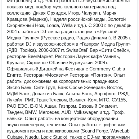
Метрополь) и т.д. Часто работал DJ-звукорежиссёром на
показах мод, подбор музыкального материала под
коллекцию: Дикая Орхидея, Игорь Чапурин, Мария
Кравцова (Марика), Неделя российской моды, Золотой
Скорняжный Нож, Londa, Wella и т.д.). С 2000 г. по декабрь
2004 г. работал DJ-ем на радио станции в «Русской
Медиа Группе» (Русское радио, Радио Динамит). В 2005 г.
работал DJ и звукорежиссёром в «Газпром Медиа Групп»
(РДВ, Тройка). 2006-2007 гг. SwissOtel` Бар «Сити Спейс»,
ресторан BeerМаркет, Ресторан Лаунж кафе Vаниль,
Крувазе, Скромное Обаяние Буржуазии. 2009 г.
Официальный Ди-джей на Фестивале Commedy Club в
Египте, Ресторан «Москвич» Ресторан «Понтон». Опыт
работы диск-жокеем на корпоративных праздниках:
Экспо Банк, Сити Груп, Банк Сосье Женераль Восток,
МДМ Банк, Донактив Банк, Альфа Банк, Аэрофлот, РЖД,
Лукойл, РМГ, ТрансТелеком, Вымпел-Ком, МТС, СУ155,
РАО ЕЭС, E-ON, Ашан, Газпром, Базовый Элемент,
Тандем, BMW, Mercedes, AUDI Volkswagen и т.д. Проф.
навыки: Опыт работы на концертном оборудовании
звуко-инженером, техником. Опыт работы с цифровым
аудиомонтажем и аранжировками (Sound Forge, WaveLab,
Cubase, Nuedu, Logic Studio), также с DJ-ми программами