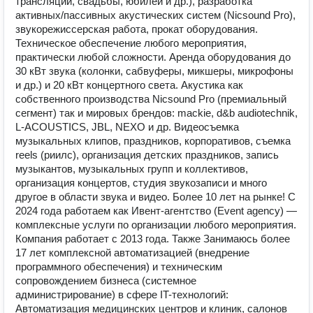
трансляции, свадьбы, юбилеи и др.), разработка
активных/пассивных акустических систем (Nicsound Pro),
звукорежиссерская работа, прокат оборудования.
Техническое обеспечение любого мероприятия,
практически любой сложности. Аренда оборудования до
30 кВт звука (колонки, сабвуферы, микшеры, микрофоны
и др.) и 20 кВт концертного света. Акустика как
собственного производства Nicsound Pro (премиальный
сегмент) так и мировых брендов: mackie, d&b audiotechnik,
L-ACOUSTICS, JBL, NEXO и др. Видеосъемка
музыкальных клипов, праздников, корпоративов, съемка
reels (риилс), организация детских праздников, запись
музыкантов, музыкальных групп и коллективов,
организация концертов, студия звукозаписи и много
другое в области звука и видео. Более 10 лет на рынке! С
2024 года работаем как Ивент-агентство (Event agency) —
комплексные услуги по организации любого мероприятия.
Компания работает с 2013 года. Также Занимаюсь более
17 лет комплексной автоматизацией (внедрение
программного обеспечения) и техническим
сопровождением бизнеса (системное
администрирование) в сфере IT-технологий:
Автоматизация медицинских центров и клиник, салонов