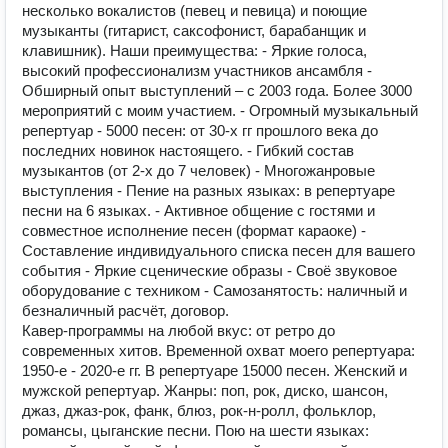
несколько вокалистов (певец и певица) и поющие
музыканты (гитарист, саксофонист, барабанщик и
клавишник). Наши преимущества: - Яркие голоса,
высокий профессионализм участников ансамбля -
Обширный опыт выступлений – с 2003 года. Более 3000
мероприятий с моим участием. - Огромный музыкальный
репертуар - 5000 песен: от 30-х гг прошлого века до
последних новинок настоящего. - Гибкий состав
музыкантов (от 2-х до 7 человек) - Многожанровые
выступления - Пение на разных языках: в репертуаре
песни на 6 языках. - Активное общение с гостями и
совместное исполнение песен (формат караоке) -
Составление индивидуального списка песен для вашего
события - Яркие сценические образы - Своё звуковое
оборудование с техником - Самозанятость: наличный и
безналичный расчёт, договор.
Кавер-программы на любой вкус: от ретро до
современных хитов. Временной охват моего репертуара:
1950-е - 2020-е гг. В репертуаре 15000 песен. Женский и
мужской репертуар. Жанры: поп, рок, диско, шансон,
джаз, джаз-рок, фанк, блюз, рок-н-ролл, фольклор,
романсы, цыганские песни. Пою на шести языках: