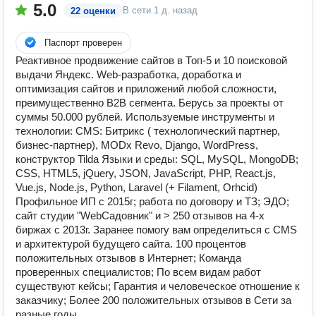
5.0
В сети
1 д. назад
22 оценки
Паспорт проверен
Реактивное продвижение сайтов в Топ-5 и 10 поисковой
выдачи Яндекс. Web-разработка, доработка и
оптимизация сайтов и приложений любой сложности,
преимущественно B2B сегмента. Берусь за проекты от
суммы 50.000 рублей. Используемые инструменты и
технологии: CMS: Битрикс ( технологический партнер,
бизнес-партнер), MODx Revo, Django, WordPress,
конструктор Tilda Языки и среды: SQL, MySQL, MongoDB;
CSS, HTML5, jQuery, JSON, JavaScript, PHP, React.js,
Vue.js, Node.js, Python, Laravel (+ Filament, Orhcid)
Профильное ИП с 2015г; работа по договору и ТЗ; ЭДО;
сайт студии "WebСадовник" и > 250 отзывов на 4-х
биржах с 2013г. Заранее помогу вам определиться с CMS
и архитектурой будущего сайта. 100 процентов
положительных отзывов в Интернет; Команда
проверенных специалистов; По всем видам работ
существуют кейсы; Гарантия и человеческое отношение к
заказчику; Более 200 положительных отзывов в Сети за
разные годы