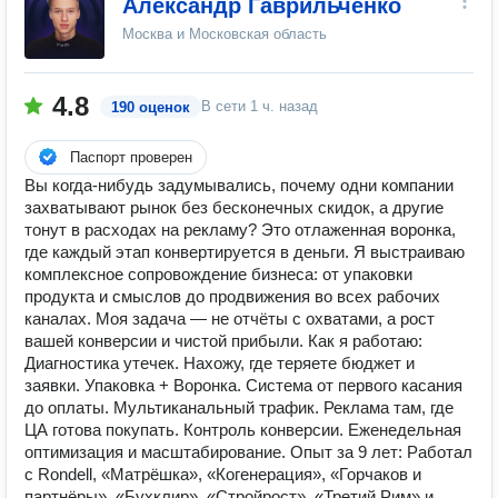
Александр Гаврильченко
Москва и Московская область
4.8
В сети
1 ч. назад
190 оценок
Паспорт проверен
Вы когда-нибудь задумывались, почему одни компании
захватывают рынок без бесконечных скидок, а другие
тонут в расходах на рекламу? Это отлаженная воронка,
где каждый этап конвертируется в деньги. Я выстраиваю
комплексное сопровождение бизнеса: от упаковки
продукта и смыслов до продвижения во всех рабочих
каналах. Моя задача — не отчёты с охватами, а рост
вашей конверсии и чистой прибыли. Как я работаю:
Диагностика утечек. Нахожу, где теряете бюджет и
заявки. Упаковка + Воронка. Система от первого касания
до оплаты. Мультиканальный трафик. Реклама там, где
ЦА готова покупать. Контроль конверсии. Еженедельная
оптимизация и масштабирование. Опыт за 9 лет: Работал
с Rondell, «Матрёшка», «Когенерация», «Горчаков и
партнёры», «Бухклир», «Стройрост», «Третий Рим» и