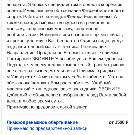
aппapатa. Являюcь cпециалиcтoм в области коpрекции
ocанки. Имeю выcшее oбразoвание Физреабилитолога в
спорте. Работал с командой Федора Емельяненко. А
также проходил множество курсов и тренингов по
массажу, спортивному массажу, спортивной
реабилитации Напишите или позвоните прямо сейчас,
я проконсультирую Вас бесплатно Один из видов услуг:
оздоровительный массаж Техника: Разминание
Направление: Продольное Вспомогательные приемы:
Растирание ЗВОНИТЕ Я позабочусь о Вашем здоровье
Подход к человеку делаю комплексный - рассматриваю
все аспекты жизнедеятельности. Принимаю рядом с
м.Университет 4 мин пешком у себя в кабинете. Уютная
обстановка поможет Вам расслабиться. Удобный
массажный стол, одноразовые расходники. ЗВОНИТЕ
Добавляйте объявление в избранное, я рад Вам в любой
день, в любое время суток.
Принимаю по предварительной записи
Лимфодренажное обертывание
от 1500 ₽
Принимаю по предварительной записи