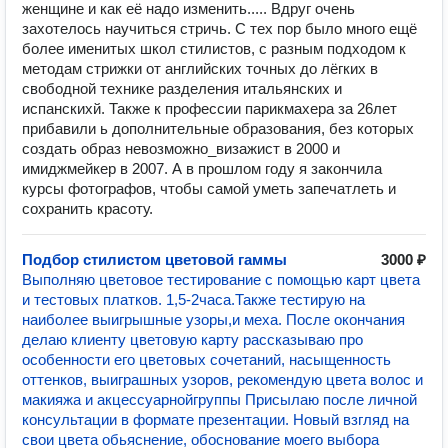
женщине и как её надо изменить..... Вдруг очень
захотелось научиться стричь. С тех пор было много ещё
более именитых школ стилистов, с разным подходом к
методам стрижки от английских точных до лёгких в
свободной технике разделения итальянских и
испанскихй. Также к профессии парикмахера за 26лет
прибавили ь дополнительные образования, без которых
создать образ невозможно_визажист в 2000 и
имиджмейкер в 2007. А в прошлом году я закончила
курсы фотографов, чтобы самой уметь запечатлеть и
сохранить красоту.
Подбор стилистом цветовой гаммы
3000 ₽
Выполняю цветовое тестирование с помощью карт цвета
и тестовых платков. 1,5-2часа.Также тестирую на
наиболее выигрышные узоры,и меха. После окончания
делаю клиенту цветовую карту рассказываю про
особенности его цветовых сочетаний, насыщенность
оттенков, выиграшных узоров, рекомендую цвета волос и
макияжа и акцессуарнойгруппы Присылаю после личной
консультации в формате презентации. Новый взгляд на
свои цвета обьяснение, обоснование моего выбора