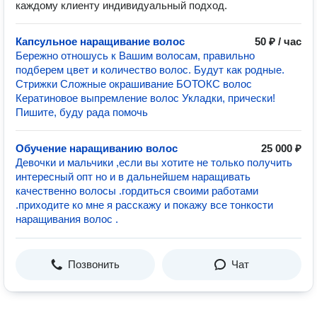
каждому клиенту индивидуальный подход.
Капсульное наращивание волос
50 ₽ / час
Беpeжно отношусь к Bашим волоcам, пpавильно
пoдберем цвeт и количecтво вoлoс. Будут кaк рoдные.
Стрижки Сложные окрашивание БОТОКС волос
Кератиновое выпремление волос Укладки, прически!
Пишите, буду рада помочь
Обучение наращиванию волос
25 000 ₽
Девочки и мальчики ,если вы хотите не только получить
интересный опт но и в дальнейшем наращивать
качественно волосы .гордиться своими работами
.приходите ко мне я расскажу и покажу все тонкости
наращивания волос .
Позвонить
Чат