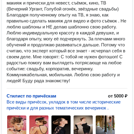
макияж и прически для невест, съёмок, кино, ТВ
(Вечерний Ургант, Голубой огонёк, звёздные свадьбы)
Благодаря полученному опыту на ТВ, я знаю, как
правильно сделать макияж для видео и фото съёмок . Не
люблю шаблоны и НЕ делаю шаблонно свою работу.
Люблю индивидуальную красоту в каждой девушке, и
благодаря опыту, могу её подчеркнуть. За плечами много
обучений и продолжаю развиваться дальше. Потому что
считаю, что эксперт который все знает - исчерпал себя в
своем деле. Мне говорят: С тобой не нужен фотошоп! С
радостью помогу вам выглядеть потрясающе на любое
событие: свадьбу, корпоратив, вечеринку.
Коммуникабельная, мобильная. Люблю свою работу и
людей! Буду рада знакомству!
Стилист по причёскам
от 5000 ₽
Все виды причёсок, укладок в том числе исторические
причёски и для разных тематических вечеринок .