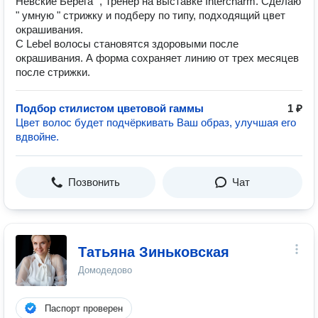
Невские Берега ", Тренер на выставке Intercharm. Сделаю
" умную " стрижку и подберу по типу, подходящий цвет
окрашивания.
С Lebel волосы становятся здоровыми после
окрашивания. А форма сохраняет линию от трех месяцев
после стрижки.
Подбор стилистом цветовой гаммы
1 ₽
Цвет волос будет подчёркивать Ваш образ, улучшая его
вдвойне.
Позвонить
Чат
Татьяна Зиньковская
Домодедово
Паспорт проверен