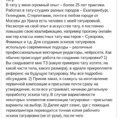
В тату у меня огромный опыт – более 25 лет практики.
Работал в тату-студиях разных городов – Екатеринбург,
Геленджик, Стерлитамак, почти в любом городе от
Москвы до Урала есть человек с моей татуировкой.
Несмотря на свой опыт в искусстве тату, я постоянно
повышаю свою квалификацию, например прохожу онлайн
мастер классы известных тату-мастеров – Суворова,
Фоминых и т.д. Для создания эскизов татуировок
использую современные подходы – различные
профессиональные векторные редакторы, нейросети. Как
обычно происходит работа по созданию татуировки? 1)
Вы скидываете мне ТЗ (какую примерно тату хотите, на
какой части тела, какого размера), в идеале прикрепляете
референс на будущую татуировку. Мы все подробно
обсуждаем. 2) Приняв заказ, я скажусь за изготовление
первичной композиции и присылаю почти сразу на
утверждение, если все устраивает, начинаю детальную
проработку эскиза тату. В случае вариативности
некоторых элементов композиции татуировки – присылаю
варианты на выбор. 3) Далее идет сеанс, где с помощью
термопринтера переводится точная копия рабочего
эскиза татуировки (не от руки), после чего