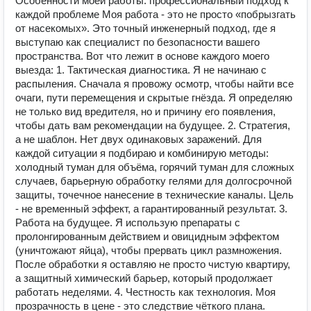
Особенности моей работы: профессиональный подход к
каждой проблеме Моя работа - это не просто «побрызгать
от насекомых». Это точный инженерный подход, где я
выступаю как специалист по безопасности вашего
пространства. Вот что лежит в основе каждого моего
выезда: 1. Тактическая диагностика. Я не начинаю с
распыления. Сначала я провожу осмотр, чтобы найти все
очаги, пути перемещения и скрытые гнёзда. Я определяю
не только вид вредителя, но и причину его появления,
чтобы дать вам рекомендации на будущее. 2. Стратегия,
а не шаблон. Нет двух одинаковых заражений. Для
каждой ситуации я подбираю и комбинирую методы:
холодный туман для объёма, горячий туман для сложных
случаев, барьерную обработку гелями для долгосрочной
защиты, точечное нанесение в технические каналы. Цель
- не временный эффект, а гарантированный результат. 3.
Работа на будущее. Я использую препараты с
пролонгированным действием и овицидным эффектом
(уничтожают яйца), чтобы прервать цикл размножения.
После обработки я оставляю не просто чистую квартиру,
а защитный химический барьер, который продолжает
работать неделями. 4. Честность как технология. Моя
прозрачность в цене - это следствие чёткого плана.