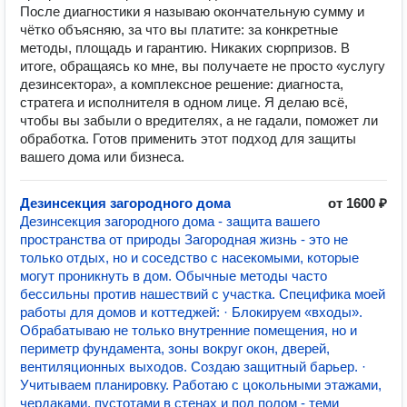
После диагностики я называю окончательную сумму и
чётко объясняю, за что вы платите: за конкретные
методы, площадь и гарантию. Никаких сюрпризов. В
итоге, обращаясь ко мне, вы получаете не просто «услугу
дезинсектора», а комплексное решение: диагноста,
стратега и исполнителя в одном лице. Я делаю всё,
чтобы вы забыли о вредителях, а не гадали, поможет ли
обработка. Готов применить этот подход для защиты
вашего дома или бизнеса.
Дезинсекция загородного дома
от 1600 ₽
Дезинсекция загородного дома - защита вашего
пространства от природы Загородная жизнь - это не
только отдых, но и соседство с насекомыми, которые
могут проникнуть в дом. Обычные методы часто
бессильны против нашествий с участка. Специфика моей
работы для домов и коттеджей: · Блокируем «входы».
Обрабатываю не только внутренние помещения, но и
периметр фундамента, зоны вокруг окон, дверей,
вентиляционных выходов. Создаю защитный барьер. ·
Учитываем планировку. Работаю с цокольными этажами,
чердаками, пустотами в стенах и под полом - теми