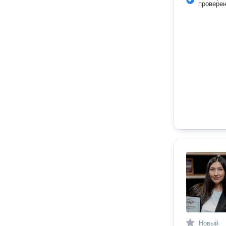
провере
Новый