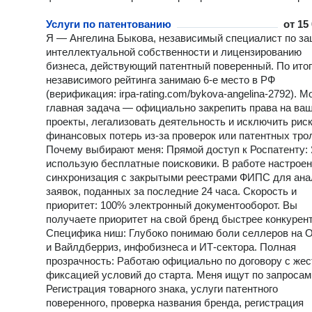
(Роспатент регистрация товарного знака) и закрытыми реестр
ФИПС. Проводится глубокая проверка регистрации товарного 
Услуги по патентованию
от
15
по 7 критериям, что практически исключает отказ в регистрац
Я — Ангелина Быкова, независимый специалист по за
товарного знака. Чем я могу вам помочь: Регистрация товарного
интеллектуальной собственности и лицензированию
знака под ключ — от первичной идеи до получения Свидетел
бизнеса, действующий патентный поверенный. По ито
Полностью беру на себя все заботы: правильная процедура
независимого рейтинга занимаю 6-е место в РФ
регистрации товарного знака и надежная регистрация названи
(верификация: irpa-rating.com/bykova-angelina-2792). М
бренда любой сложности. Образовательные лицензии под ключ —
главная задача — официально закрепить права на ва
легализация онлайн-школ, академий и учебных центров (аудит
проекты, легализовать деятельность и исключить рис
подготовка документов, проверки Роспотребнадзора и получе
финансовых потерь из-за проверок или патентных тро
лицензии). Разработка стратегии обхода — если название частично
Почему выбирают меня: Прямой доступ к Роспатенту: 
занято, я сама доработаю его или профессионально подберу
использую бесплатные поисковики. В работе настрое
нужные классы (МКТУ для регистрации товарных знаков), что
гарантировать одобрение. Защита авторских прав и ИТ-продуктов.
синхронизация с закрытыми реестрами ФИПС для ана
Примеры успешно полученных мной Свидетельств и бланки
заявок, поданных за последние 24 часа. Скорость и
Государственных образовательных лицензий вы можете
приоритет: 100% электронный документооборот. Вы
посмотреть прямо здесь — в галерее моего профиля. Как устроен
получаете приоритет на свой бренд быстрее конкурент
процесс: Официальность и прозрачность. Работаю полность
Специфика ниш: Глубоко понимаю боли селлеров на 
официально, мы заключаем договор. Многих волнует, скольк
и Вайлдберриз, инфобизнеса и ИТ-сектора. Полная
стоит регистрация товарного знака — в моей практике итогова
прозрачность: Работаю официально по договору с жес
регистрация товарного знака цена фиксируется до начала раб
фиксацией условий до старта. Меня ищут по запросам
Никаких скрытых доплат. Электронное делопроизводство. Я
Регистрация товарного знака, услуги патентного
готовлю все документы для регистрации товарного знака и п
поверенного, проверка названия бренда, регистрация
их электронно. Регистрация товарного знака онлайн существ