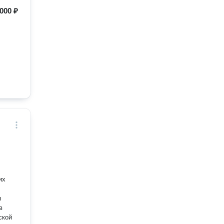
 000 ₽
их
я
в
ской