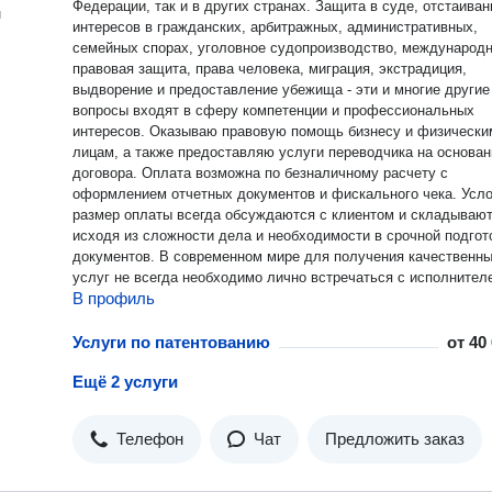
Федерации, так и в других странах. Защита в суде, отстаивание
н
интересов в гражданских, арбитражных, административных,
семейных спорах, уголовное судопроизводство, международн
правовая защита, права человека, миграция, экстрадиция,
выдворение и предоставление убежища - эти и многие другие
вопросы входят в сферу компетенции и профессиональных
интересов. Оказываю правовую помощь бизнесу и физическим
лицам, а также предоставляю услуги переводчика на основан
договора. Оплата возможна по безналичному расчету с
оформлением отчетных документов и фискального чека. Усло
размер оплаты всегда обсуждаются с клиентом и складываю
исходя из сложности дела и необходимости в срочной подгот
документов. В современном мире для получения качественных
услуг не всегда необходимо лично встречаться с исполнител
В профиль
Зачастую достаточно изложить суть дела по телефону или
письменно, что позволит выработать оптимальные пути реше
задачи, уточнить необходимую информацию, определить сро
Услуги по патентованию
от
40
исполнения заказа, предпочтительные способы связи, стоимо
Ещё 2 услуги
другие нюансы сотрудничества. Вы можете в любое удобное для
Вас время, независимо от времени суток, обратиться по ука
на сайте контактам. Stanislav Kshevitskii focuses on white collar
Телефон
Чат
Предложить заказ
crimes, extradition defense and human rights law in the Russian
Federation and Internationally. Stanislav Kshevitskii also practices in
other areas of litigation, including civil litigation, business law, ser