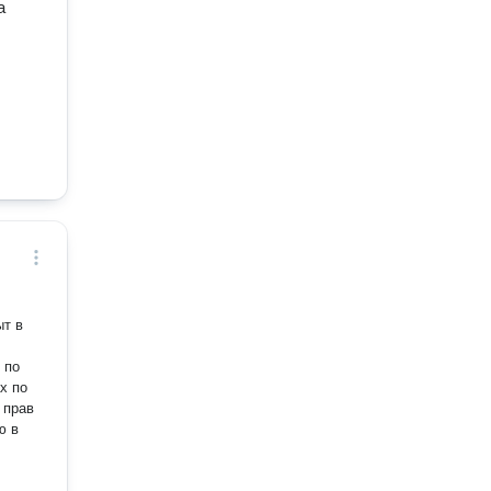
а
овать
кими
анализ
альная
я
щиты!
ыт в
х по
 прав
ю в