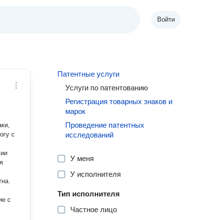
Войти
Патентные услуги
Услуги по патентованию
Регистрация товарных знаков и
марок
Проведение патентных
ки,
огу с
исследований
сии
У меня
я
У исполнителя
тна.
Тип исполнителя
ие с
Частное лицо