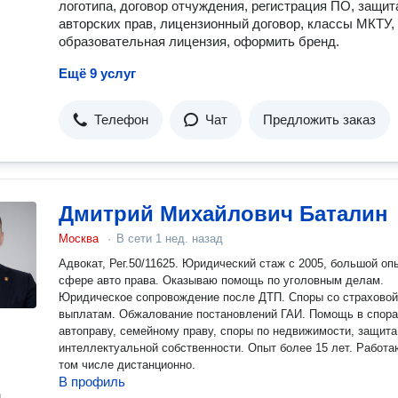
логотипа, договор отчуждения, регистрация ПО, защит
снижает пошлины и ускоряет процесс на 1.5−2 месяца. Бесплатный
авторских прав, лицензионный договор, классы МКТУ,
первый шаг. Предприниматели часто думают, как зарегистрир
образовательная лицензия, оформить бренд.
товарный знак самостоятельно, но сталкиваются с юридичес
сложностями. Первичный разбор вашей ситуации и экспресс-
Ещё 9 услуг
названия я делаю бесплатно. Напишите мне в личные сообщения
задачу или название вашего проекта. Качественные услуги
патентных поверенных — это инвестиция в ваш бизнес. Акту
Телефон
Чат
Предложить заказ
регистрация товарного знака 2026 года имеет свои нюансы, и 
оперативно оценю шансы и предложу вам пошаговый план за
Дмитрий Михайлович Баталин
Москва
·
В сети
1 нед. назад
Адвокат, Рег.50/11625. Юридический стаж с 2005, большой оп
сфере авто права. Оказываю помощь по уголовным делам.
Юридическое сопровождение после ДТП. Споры со страховой по
выплатам. Обжалование постановлений ГАИ. Помощь в спора
автоправу, семейному праву, споры по недвижимости, защита
интеллектуальной собственности. Опыт более 15 лет. Работа
том числе дистанционно.
В профиль
н