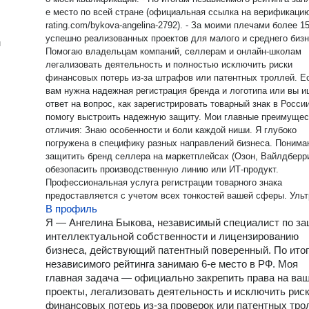
е место по всей стране (официальная ссылка на верификацию:
rating.com/bykova-angelina-2792). - За моими плечами более 150
успешно реализованных проектов для малого и среднего бизне
н
Помогаю владельцам компаний, селлерам и онлайн-школам
легализовать деятельность и полностью исключить риски
финансовых потерь из-за штрафов или патентных троллей. Е
вам нужна надежная регистрация бренда и логотипа или вы 
ответ на вопрос, как зарегистрировать товарный знак в России
помогу выстроить надежную защиту. Мои главные преимущества и
отличия: Знаю особенности и боли каждой ниши. Я глубоко
погружена в специфику разных направлений бизнеса. Понима
защитить бренд селлера на маркетплейсах (Озон, Вайлдберри
обезопасить производственную линию или ИТ-продукт.
Профессиональная услуга регистрации товарного знака
предоставляется с учетом всех тонкостей вашей сферы. Ультра-
В профиль
быстрая подача документов. Законный порядок регистрации
товарного знака требует оперативности. Процедура подготовк
Я — Ангелина Быкова, независимый специалист по за
занимает минимум времени: приоритет всегда получает тот, ч
интеллектуальной собственности и лицензированию
подача заявки на регистрацию товарного знака прошла раньш
бизнеса, действующий патентный поверенный. По ито
конкурентов. В особых случаях возможна ускоренная регистр
независимого рейтинга занимаю 6-е место в РФ. Моя
товарного знака. Прямой доступ к закрытым реестрам. Я не
главная задача — официально закрепить права на ва
использую бесплатные поисковики из интернета. В моей рабо
проекты, легализовать деятельность и исключить рис
настроена прямая синхронизация с официальными базами
финансовых потерь из-за проверок или патентных тро