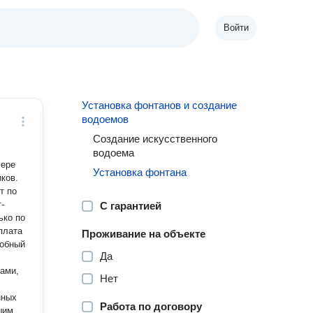
Войти
Установка фонтанов и создание
водоемов
Создание искусственного
водоема
фере
Установка фонтана
иков.
т по
С гарантией
ько по
плата
Проживание на объекте
робный
Да
вами,
Нет
нных
Работа по договору
шим