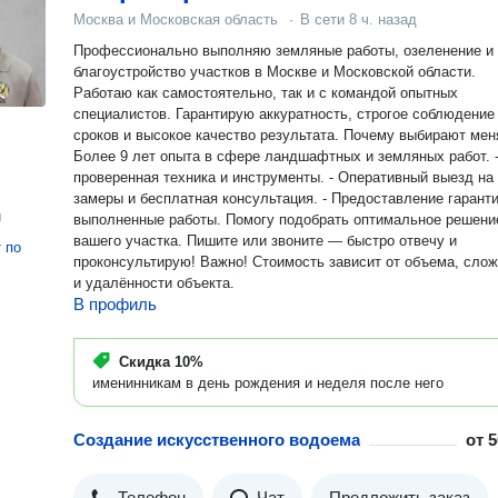
Москва и Московская область
·
В сети
8 ч. назад
Профессионально выполняю земляные работы, озеленение и
благоустройство участков в Москве и Московской области.
Работаю как самостоятельно, так и с командой опытных
специалистов. Гарантирую аккуратность, строгое соблюдение
сроков и высокое качество результата. Почему выбирают меня: -
Более 9 лет опыта в сфере ландшафтных и земляных работ. 
проверенная техника и инструменты. - Оперативный выезд на
замеры и бесплатная консультация. - Предоставление гаранти
н
выполненные работы. Помогу подобрать оптимальное решение для
вашего участка. Пишите или звоните — быстро отвечу и
т
по
проконсультирую! Важно! Стоимость зависит от объема, сложности
и удалённости объекта.
В профиль
Скидка
10%
именинникам в день рождения и неделя после него
Создание искусственного водоема
от
5
Телефон
Чат
Предложить заказ