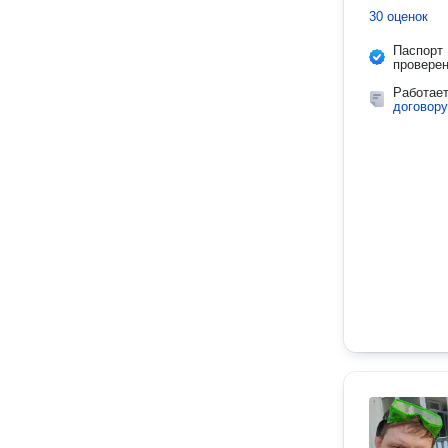
30 оценок
Паспорт
провере
Работае
договору