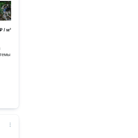
₽ / м²
и
стемы