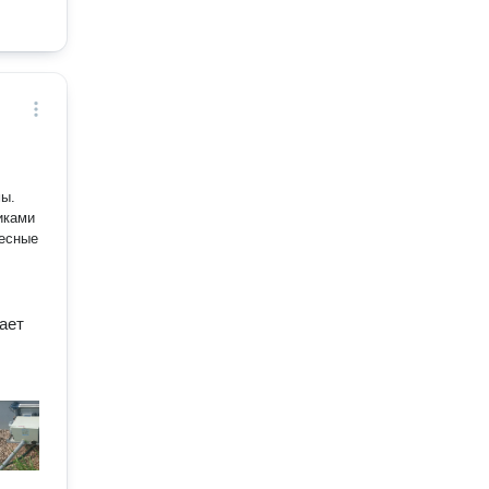
мы.
иками
ресные
ает