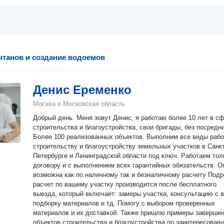
нтанов и создание водоемов
Денис Еременко
Москва и Московская область
Добрый день. Меня зовут Денис, я работаю более 10 лет в с
строительства и благоустройства, свои бригады, без посредн
Более 100 реализованных объектов. Выполним все виды рабо
строительству и благоустpойcтву земельных учaсткoв в Caнкт-
Пeтepбуpгe и Ленинградскoй области под ключ. Работаем тол
договору и с выполнением всех гарантийных обязательств. О
возможна как по наличному так и безналичному расчету Под
расчет по вашему участку производится после бесплатного
выезда, который включает: замеры участка, консультацию с 
подборку материалов и тд. Помогу с выбором проверенных
материалов и их доставкой. Также пришлю примеры заверше
объектов строительства и благоустройства по заинтересовав