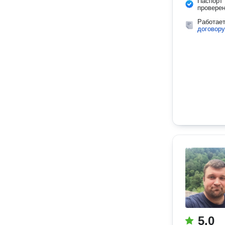
Паспорт
провере
Работае
договору
5.0