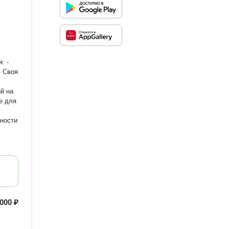
- Своя
й на
000 ₽