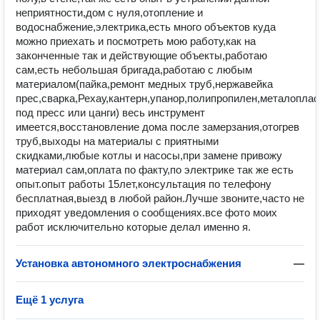
неприятности,дом с нуля,отопление и
водоснабжение,электрика,есть много объектов куда
можно приехать и посмотреть мою работу,как на
законченные так и действующие объекты,работаю
сам,есть небольшая бригада,работаю с любым
материалом(пайка,ремонт медных труб,нержавейка
прес,сварка,Рехау,кантерн,упанор,полипропилен,металоплас
под пресс или цанги) весь инструмент
имеется,восстановление дома после замерзания,отогрев
труб,выходы на материалы с приятными
скидками,любые котлы и насосы,при замене привожу
материал сам,оплата по факту,по электрике так же есть
опыт.опыт работы 15лет,консультация по телефону
бесплатная,выезд в любой район.Лучше звоните,часто не
приходят уведомления о сообщениях.все фото моих
работ исключительно которые делал именно я.
Установка автономного электроснабжения
—
Ещё 1 услуга