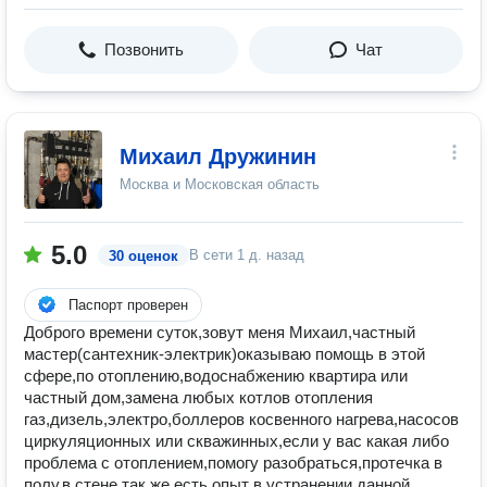
Позвонить
Чат
Михаил Дружинин
Москва и Московская область
5.0
В сети
1 д. назад
30 оценок
Паспорт проверен
Доброго времени суток,зовут меня Михаил,частный
мастер(сантехник-электрик)оказываю помощь в этой
сфере,по отоплению,водоснабжению квартира или
частный дом,замена любых котлов отопления
газ,дизель,электро,боллеров косвенного нагрева,насосов
циркуляционных или скважинных,если у вас какая либо
проблема с отоплением,помогу разобраться,протечка в
полу,в стене,так же есть опыт в устранении данной