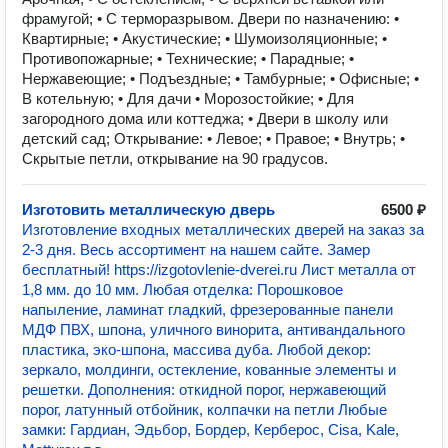
фрамугой; • С терморазрывом. Двери по назначению: •
Квартирные; • Акустические; • Шумоизоляционные; •
Противопожарные; • Технические; • Парадные; •
Нержавеющие; • Подъездные; • Тамбурные; • Офисные; •
В котельную; • Для дачи • Морозостойкие; • Для
загородного дома или коттеджа; • Двери в школу или
детский сад; Открывание: • Левое; • Правое; • Внутрь; •
Скрытые петли, открывание на 90 градусов.
Изготовить металлическую дверь
6500 ₽
Изготовление входных металлических дверей на заказ за
2-3 дня. Весь ассортимент на нашем сайте. Замер
бесплатный! https://izgotovlenie-dverei.ru Лист металла от
1,8 мм. до 10 мм. Любая отделка: Порошковое
напыление, ламинат гладкий, фрезерованные панели
МДФ ПВХ, шпона, уличного винорита, антивандального
пластика, эко-шпона, массива дуба. Любой декор:
зеркало, молдинги, остекление, кованные элементы и
решетки. Дополнения: откидной порог, нержавеющий
порог, латунный отбойник, колпачки на петли Любые
замки: Гардиан, Эдьбор, Бордер, Керберос, Cisa, Kale,