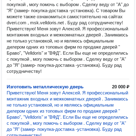
покупкой , могу помочь с выбором . Сделку веду от "А" до
"Я" (замер- покупка-доставка -установка). С товаром Вы
можете также ознакомиться самостоятельно на сайтах
dveri.com , msk.velldoris.net . Буду рад сотрудничеству!
Приветствую! Меня зовут Алексей. Я профессиональный
монтажник входных и межкомнатных дверей . Занимаюсь
не только установкой, но и являюсь официальным
дилером одних из топовых фирм по продаже дверей "
Браво", "Velldoris" и "ВФД". Если Вы еще не определились
с покупкой , могу помочь с выбором . Сделку веду от "А"
до "Я" (замер- покупка-доставка -установка). Буду рад
сотрудничеству!
Изготовить металлическую дверь
20 000 ₽
Приветствую! Меня зовут Алексей. Я профессиональный
монтажник входных и межкомнатных дверей . Занимаюсь
не только установкой, но и являюсь официальным
дилером одних из топовых фирм по продаже дверей "
Браво", "Velldoris" и "ВФД". Если Вы еще не определились
с покупкой , могу помочь с выбором . Сделку веду от "А"
до "Я" (замер- покупка-доставка -установка). Буду рад
сотрудничеству!