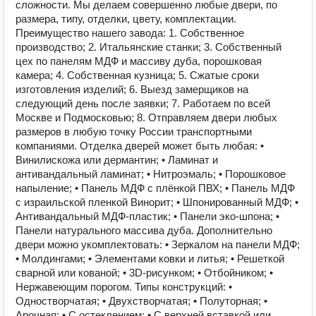
сложности. Мы делаем совершенно любые двери, по
размера, типу, отделки, цвету, комплектации.
Преимущество нашего завода: 1. Собственное
производство; 2. Итальянские станки; 3. Собственный
цех по панелям МДФ и массиву дуба, порошковая
камера; 4. Собственная кузница; 5. Сжатые сроки
изготовления изделий; 6. Выезд замерщиков на
следующий день после заявки; 7. Работаем по всей
Москве и Подмосковью; 8. Отправляем двери любых
размеров в любую точку России транспортными
компаниями. Отделка дверей может быть любая: •
Винилискожа или дермантин; • Ламинат и
антивандальный ламинат; • Нитроэмаль; • Порошковое
напыление; • Панель МДФ с плёнкой ПВХ; • Панель МДФ
с израильской пленкой Винорит; • Шпонированный МДФ; •
Антивандальный МДФ-пластик; • Панели эко-шпона; •
Панели натурального массива дуба. Дополнительно
двери можно укомплектовать: • Зеркалом на панели МДФ;
• Молдингами; • Элементами ковки и литья; • Решеткой
сварной или кованой; • 3D-рисунком; • Отбойником; •
Нержавеющим порогом. Типы конструкций: •
Одностворчатая; • Двухстворчатая; • Полуторная; •
Арочная; • С остеклением; • С верхней вставкой или