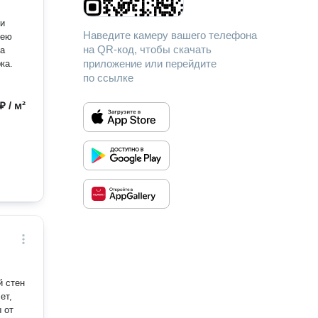
ми
Наведите камеру вашего телефона
мею
на QR-код, чтобы скачать
на
приложение или перейдите
ка.
по ссылке
₽ / м²
й стен
ет,
 от