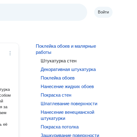
Войти
Поклейка обоев и малярные
работы
Штукатурка стен
Декоративная штукатурка
Поклейка обоев
Нанесение жидких обоев
турка
Покраска стен
особом
Шпатлевание поверхности
я за
Нанесение венецианской
таем
штукатурки
ь её
Покраска потолка
Зашкуривание поверхности