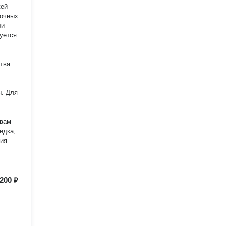
жей
лочных
уется
тва.
ля
 вам
едка,
ния
200 ₽