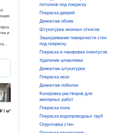
потолков под покраску
от
Покраска дверей
Демонтаж обоев
тёрта
Штукатурка оконных откосов
тки и
Зашкуривание поверхности стен
под покраску
те
ленную
Покраска и лакировка плинтусов
фона
Удаление шпаклевки
Демонтаж штукатурки
Покраска окон
Демонтаж побелки
Колеровка растворов для
малярных работ
Покраска пола
₽ / м²
Покраска водопроводных труб
Огрунтовка стен
Покраска радиаторов