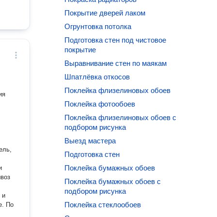
Покрытие дверей лаком
Огрунтовка потолка
Подготовка стен под чистовое
покрытие
Выравнивание стен по маякам
Шпатлёвка откосов
Поклейка флизелиновых обоев
ия
Поклейка фотообоев
Поклейка флизелиновых обоев с
подбором рисунка
Выезд мастера
ель,
Подготовка стен
Поклейка бумажных обоев
и
ывоз
Поклейка бумажных обоев с
подбором рисунка
 и
Поклейка стеклообоев
е. По