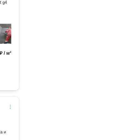
t g4
₽ / м²
а и