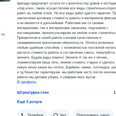
бригада предлагает услуги по строительству домов и коттед
«под ключ, также осуществляем все виды строительно-отде
работ на любом этапе. На все виды работ дается гарантия. При
заключении договора стоимость работы и материалов фиксир
и не меняется в дальнейшем. Работаем как со своими
н
материалами, так и материалами заказчика, подскажем с
поставщиками, проконсультируем на любом этапе строительс
т
по
Приоритетом в своей работе считаем качественное и
своевременное выполнение обязательств. Оплата возможна
любым удобным способом, с возможностью поэтапной оплаты. Д
расчета стоимости работы и составлении сметы, пожалуйста,
звоните. Будем рады помочь! Звоните А так же я печник,
отремонтируем вашу печь, можем сломать старую и сделать
новую печку какую вы хотите, Барбекю, камин, голландка, шв
и тд Качество гарантируем, мы работаем чисто после оконча
работы мы делаем уборку, и убираем весь мусор .
В профиль
Штукатурка стен
1
Ещё 3 услуги
Телефон
Чат
Предложить заказ