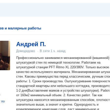
ев и малярные работы
Андрей П.
Домодедово
·
В сети
1 ч. назад
Профессионально занимаемся механизированной (машинной)
штукатуркой стен по немецкой технологии. Работаем на
штукатурной станции PFT Ritmo XL 220/380V. Только высокое
качество используемого материала. Механизированная штука
стен. Каковы преимущества перед классическим, ручным сп
работы: 1. Сроки производства. Оштукатуривание поверхностей
стандартной квартиры или небольшого коттеджа, производитс
1-2 дня(Выставление маяков и устройство штукатурки). Рабо
н
от 160м2 минимальный объем. 2. Качество работ. Так как
штукатурка наносится механизированным способом, плотност
т
по
значительно выше, а значит и крепче. Однородность и
единовременное нанесение слоя, даст минимальную и