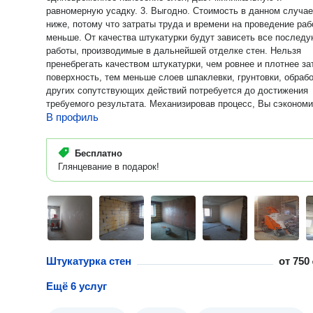
равномерную усадку. 3. Выгодно. Стоимость в данном случае
ниже, потому что затраты труда и времени на проведение раб
меньше. От качества штукатурки будут зависеть все последующие
работы, производимые в дальнейшей отделке стен. Нельзя
пренебрегать качеством штукатурки, чем ровнее и плотнее за
поверхность, тем меньше слоев шпаклевки, грунтовки, обрабо
других сопутствующих действий потребуется до достижения
требуемого результата. Механизировав процесс, Вы сэкономи
В профиль
свое время и деньги, получите высокое качество и подготов
поверхность. По всем вопросам обращаться по номеру теле
Бесплатно
Глянцевание в подарок!
Штукатурка стен
от
750 
Ещё 6 услуг