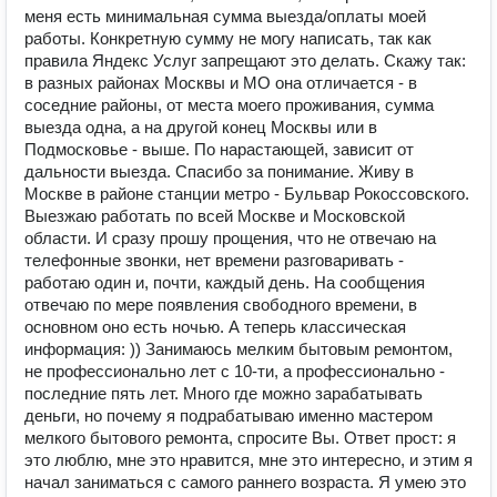
меня есть минимальная сумма выезда/оплаты моей
работы. Конкретную сумму не могу написать, так как
правила Яндекс Услуг запрещают это делать. Скажу так:
в разных районах Москвы и МО она отличается - в
соседние районы, от места моего проживания, сумма
выезда одна, а на другой конец Москвы или в
Подмосковье - выше. По нарастающей, зависит от
дальности выезда. Спасибо за понимание. Живу в
Москве в районе станции метро - Бульвар Рокоссовского.
Выезжаю работать по всей Москве и Московской
области. И сразу прошу прощения, что не отвечаю на
телефонные звонки, нет времени разговаривать -
работаю один и, почти, каждый день. На сообщения
отвечаю по мере появления свободного времени, в
основном оно есть ночью. А теперь классическая
информация: )) Занимаюсь мелким бытовым ремонтом,
не профессионально лет с 10-ти, а профессионально -
последние пять лет. Много где можно зарабатывать
деньги, но почему я подрабатываю именно мастером
мелкого бытового ремонта, спросите Вы. Ответ прост: я
это люблю, мне это нравится, мне это интересно, и этим я
начал заниматься с самого раннего возраста. Я умею это