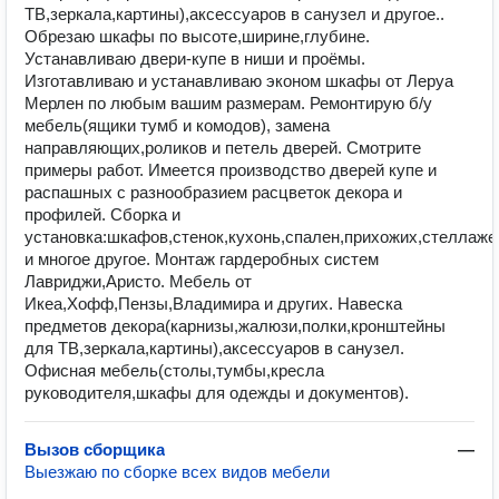
ТВ,зеркала,картины),аксессуаров в санузел и другое..
Обрезаю шкафы по высоте,ширине,глубине.
Устанавливаю двери-купе в ниши и проёмы.
Изготавливаю и устанавливаю эконом шкафы от Леруа
Мерлен по любым вашим размерам. Ремонтирую б/у
мебель(ящики тумб и комодов), замена
направляющих,роликов и петель дверей. Смотрите
примеры работ. Имеется производство дверей купе и
распашных с разнообразием расцветок декора и
профилей. Сборка и
установка:шкафов,стенок,кухонь,спален,прихожих,стеллаже
и многое другое. Монтаж гардеробных систем
Лавриджи,Аристо. Мебель от
Икеа,Хофф,Пензы,Владимира и других. Навеска
предметов декора(карнизы,жалюзи,полки,кронштейны
для ТВ,зеркала,картины),аксессуаров в санузел.
Офисная мебель(столы,тумбы,кресла
руководителя,шкафы для одежды и документов).
Вызов сборщика
—
Выезжаю по сборке всех видов мебели