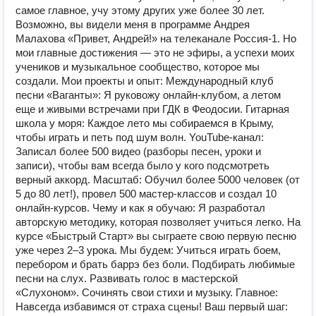
самое главное, учу этому других уже более 30 лет.
Возможно, вы видели меня в программе Андрея
Малахова «Привет, Андрей!» на телеканале Россия-1. Но
мои главные достижения — это не эфиры, а успехи моих
учеников и музыкальное сообщество, которое мы
создали. Мои проекты и опыт: Международный клуб
песни «Ваганты»: Я руковожу онлайн-клубом, а летом
еще и живыми встречами при ГДК в Феодосии. Гитарная
школа у моря: Каждое лето мы собираемся в Крыму,
чтобы играть и петь под шум волн. YouTube-канал:
Записал более 500 видео (разборы песен, уроки и
записи), чтобы вам всегда было у кого подсмотреть
верный аккорд. Масштаб: Обучил более 5000 человек (от
5 до 80 лет!), провел 500 мастер-классов и создал 10
онлайн-курсов. Чему и как я обучаю: Я разработал
авторскую методику, которая позволяет учиться легко. На
курсе «Быстрый Старт» вы сыграете свою первую песню
уже через 2–3 урока. Мы будем: Учиться играть боем,
перебором и брать баррэ без боли. Подбирать любимые
песни на слух. Развивать голос в мастерской
«Слухоном». Сочинять свои стихи и музыку. Главное:
Навсегда избавимся от страха сцены! Ваш первый шаг: