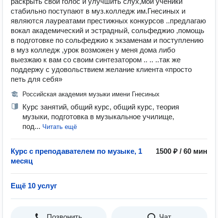
раскрыть свой голос и улучшить слух,мои ученики
стабильно поступают в муз.колледж им.Гнесиных и
являются лауреатами престижных конкурсов ..предлагаю
вокал академический и эстрадный, сольфеджио ,помощь
в подготовке по сольфеджио к экзаменам и поступлению
в муз колледж ,урок возможен у меня дома либо
выезжаю к вам со своим синтезатором .. .. ..так же
поддержу с удовольствием желание клиента «просто
петь для себя»
Российская академия музыки имени Гнесиных
Курс занятий, общий курс, общий курс, теория
музыки, подготовка в музыкальное училище,
под...
Читать ещё
Курс с преподавателем по музыке, 1
1500 ₽ / 60 мин
месяц
Ещё 10 услуг
Позвонить
Чат