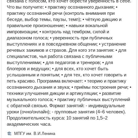
связана с голосом, кто хочет обрести уверенность в себе.
Что вы получите: • практику осознанного дыхания; •
практику осознанной речи (контроль внимания при
беседе, выбор темы, паузы, темп); • чёткую дикцию и
правильное произношение; • навыки вокальной
импровизации; • контроль над тембром, силой и
диапазоном голоса; • уверенность при публичных
выступлениях и в повседневном общении; • устранение
речевых зажимов и страхов. Для кого эти занятия: • для
специалистов, чья работа связана с публичными
выступлениями; • для педагогов и тренеров; • для
блогеров и ведущих; • для всех, кто хочет быть
услышанным и понятым; • для тех, кто хочет говорить и
петь красиво. Программа включает: • теорию и практику
осознанного дыхания и звука; • приёмы построения речи; •
техники улучшения дикции и артикуляции; • развитие
музыкального голоса; • практику публичных выступлений
с обратной связью. Формат занятий: - индивидуальные
уроки (очно/онлайн); - групповые занятия (4–6 человек).
Продолжительность курса: 10 занятий по 1,5–2
академических часа.
МПГУ им. В.И.Ленина