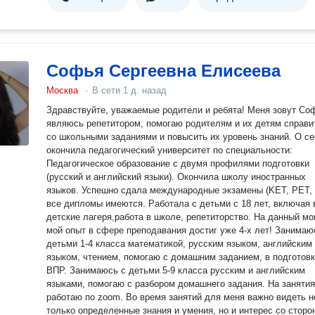
Софья Сергеевна Елисеева
Москва
·
В сети
1 д. назад
Здравствуйте, уважаемые родители и ребята! Меня зовут Софь
являюсь репетитором, помогаю родителям и их детям справи
со школьными заданиями и повысить их уровень знаний. О себе:
окончила педагогический университет по специальности:
Педагогическое образование с двумя профилями подготовки
(русский и английский языки). Окончила школу иностранных
языков. Успешно сдала международные экзамены (KET, PET, 
все дипломы имеются. Работала с детьми с 18 лет, включая 
детские лагеря,работа в школе, репетиторство. На данный м
мой опыт в сфере преподавания достиг уже 4-х лет! Занимаюсь с
детьми 1-4 класса математикой, русским языком, английским
языком, чтением, помогаю с домашним заданием, в подготовк
ВПР. Занимаюсь с детьми 5-9 класса русским и английским
языками, помогаю с разбором домашнего задания. На занятиях
работаю по zoom. Во время занятий для меня важно видеть не
только определенные знания и умения, но и интерес со сторо