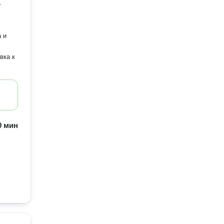
.
 и
вка к
60 мин