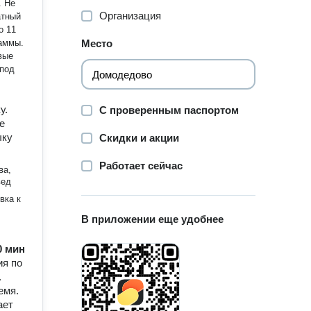
. Не
Организация
атный
о 11
аммы.
Место
 под
у.
С проверенным паспортом
е
ыку
Скидки и акции
Работает сейчас
ва,
вед
вка к
В приложении еще удобнее
60 мин
ия по
.
емя.
ает