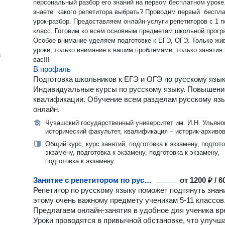
персональный разбор его знаний на первом бесплатном уроке
знаете какого репетитора выбрать? Проводим первый беспл
урок-разбор. Предоставляем онлайн-услуги репетиторов с 1 п
класс. Готовим ко всем основным предметам школьной прогр
Особое внимание уделяем подготовке к ЕГЭ, ОГЭ. Только живые
уроки, только внимание к вашим проблемами, только занятия
н
вас!!!
В профиль
Подготовка школьников к ЕГЭ и ОГЭ по русскому язык
Индивидуальные курсы по русскому языку. Повышени
квалификации. Обучение всем разделам русскому яз
онлайн.
Чувашский государственный университет им. И.Н. Ульяно
исторический факультет, квалификация – историк-архиво
Общий курс, курс занятий, подготовка к экзамену, подгото
экзамену, подготовка к экзамену, подготовка к экзамену,
подготовка к экзамену
Занятие с репетитором по русскому языку
от
1200 ₽ / 
Репетитор по русскому языку поможет подтянуть знан
этому очень важному предмету ученикам 5-11 классов
Предлагаем онлайн-занятия в удобное для ученика вр
Уроки проводятся в привычной обстановке, что улучш