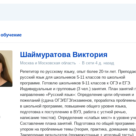
 обучение
Шаймуратова Виктория
Москва и Московская область
·
В сети
4 д. назад
Репетитор по русскому языку, опыт более 20-ти лет. Препода
русский язык для школьников 5-11 классов по школьной
программе. Готовлю школьников 9-11 классов к ОГЭ и ЕГЭ.
Индивидуальные и групповые (3 чел.) занятия. План занятий 
направлению «Русский язык»: Определение цели обучения и
пожеланий (сдача ОГЭ/ЕГЭ/экзаменов, проработка проблемны
в школьной программе, повышение общего уровня языка,
подготовка к поступлению в ВУЗ, работа с устной речью,
н
написание текстов). Определение «слабых мест» в уровне уч
Составление плана занятий. Подготовка по общей программе 
упором на проблемные темы (теория, практика, домашние зад
Закрепление результатов (промежуточные + итоговый тесты).