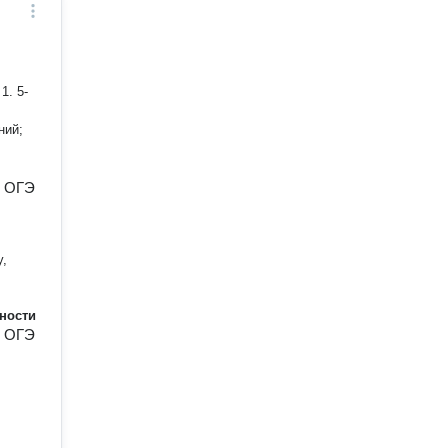
1. 5-
ний;
к ОГЭ
у,
ности
к ОГЭ