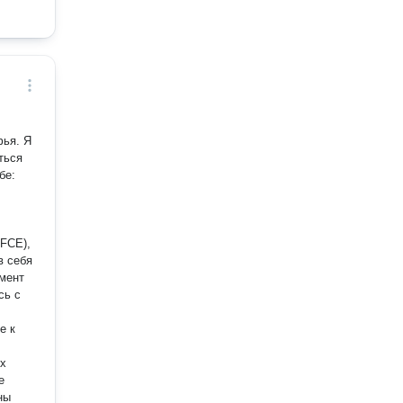
я. Я
ться
FCE),
в себя
омент
е к
ны