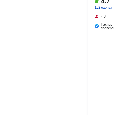
4.7
132 оценки
4.8
Паспорт
провере