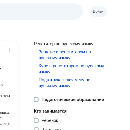
Войти
Репетитор по русскому языку
Занятие с репетитором по
русскому языку
Курс с репетитором по русскому
ю
языку
Подготовка к экзамену по
по
русскому языку
х тем
Педагогическое образование
Кто занимается
еника.
с
Ребенок
ания).
Школьник