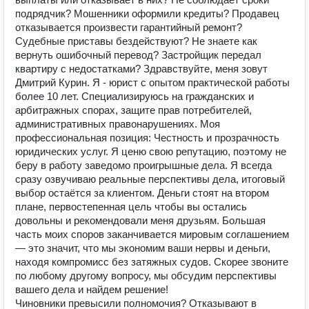
подрядчик? Мошенники оформили кредиты? Продавец
отказывается произвести гарантийный ремонт?
Судебные приставы бездействуют? Не знаете как
вернуть ошибочный перевод? Застройщик передал
квартиру с недостатками? Здравствуйте, меня зовут
Дмитрий Курин. Я - юрист с опытом практической работы
более 10 лет. Специализируюсь на гражданских и
арбитражных спорах, защите прав потребителей,
административных правонарушениях. Моя
профессиональная позиция: Честность и прозрачность
юридических услуг. Я ценю свою репутацию, поэтому не
беру в работу заведомо проигрышные дела. Я всегда
сразу озвучиваю реальные перспективы дела, итоговый
выбор остаётся за клиентом. Деньги стоят на втором
плане, первостепенная цель чтобы вы остались
довольны и рекомендовали меня друзьям. Большая
часть моих споров заканчивается мировым соглашением
— это значит, что мы экономим ваши нервы и деньги,
находя компромисс без затяжных судов. Скорее звоните
по любому другому вопросу, мы обсудим перспективы
вашего дела и найдем решение!
Чиновники превысили полномочия? Отказывают в