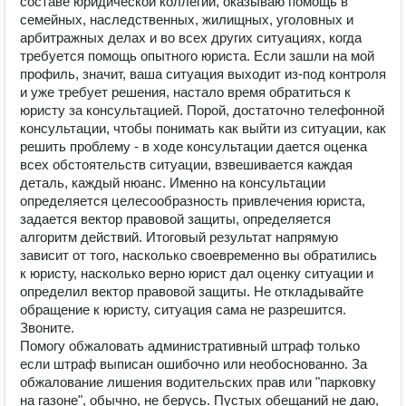
составе юридической коллегии, оказываю помощь в
семейных, наследственных, жилищных, уголовных и
арбитражных делах и во всех других ситуациях, когда
требуется помощь опытного юриста. Если зашли на мой
профиль, значит, ваша ситуация выходит из-под контроля
и уже требует решения, настало время обратиться к
юристу за консультацией. Порой, достаточно телефонной
консультации, чтобы понимать как выйти из ситуации, как
решить проблему - в ходе консультации дается оценка
всех обстоятельств ситуации, взвешивается каждая
деталь, каждый нюанс. Именно на консультации
определяется целесообразность привлечения юриста,
задается вектор правовой защиты, определяется
алгоритм действий. Итоговый результат напрямую
зависит от того, насколько своевременно вы обратились
к юристу, насколько верно юрист дал оценку ситуации и
определил вектор правовой защиты. Не откладывайте
обращение к юристу, ситуация сама не разрешится.
Звоните.
Помогу обжаловать административный штраф только
если штраф выписан ошибочно или необоснованно. За
обжалование лишения водительских прав или "парковку
на газоне", обычно, не берусь. Пустых обещаний не даю,