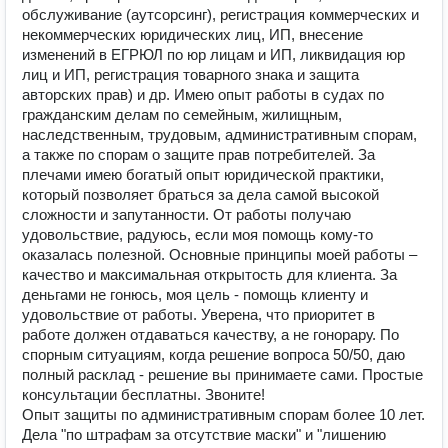
обслуживание (аутсорсинг), регистрация коммерческих и
некоммерческих юридических лиц, ИП, внесение
изменений в ЕГРЮЛ по юр лицам и ИП, ликвидация юр
лиц и ИП, регистрация товарного знака и защита
авторских прав) и др. Имею опыт работы в судах по
гражданским делам по семейным, жилищным,
наследственным, трудовым, административным спорам,
а также по спорам о защите прав потребителей. За
плечами имею богатый опыт юридической практики,
который позволяет браться за дела самой высокой
сложности и запутанности. От работы получаю
удовольствие, радуюсь, если моя помощь кому-то
оказалась полезной. Основные принципы моей работы –
качество и максимальная открытость для клиента. За
деньгами не гонюсь, моя цель - помощь клиенту и
удовольствие от работы. Уверена, что приоритет в
работе должен отдаваться качеству, а не гонорару. По
спорным ситуациям, когда решение вопроса 50/50, даю
полный расклад - решение вы принимаете сами. Простые
консультации бесплатны. Звоните!
Опыт защиты по административным спорам более 10 лет.
Дела "по штрафам за отсутствие маски" и "лишению