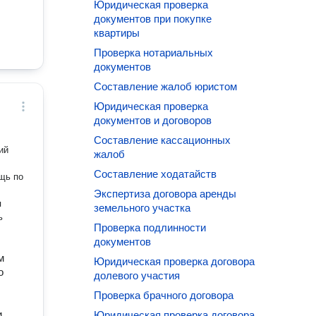
Юридическая проверка
документов при покупке
квартиры
Проверка нотариальных
документов
Составление жалоб юристом
Юридическая проверка
документов и договоров
Составление кассационных
ий
жалоб
Составление ходатайств
щь по
Экспертиза договора аренды
земельного участка
ь
Проверка подлинности
документов
м
Юридическая проверка договора
о
долевого участия
Проверка брачного договора
и
Юридическая проверка договора