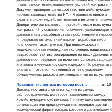
планы относительно выполнения условий контракта. -
Документ проверяется на соответствие действующим
нормам законодательства РФ. - Я выявляю явные и
скрытые риски, недействительные и неточные положен
Доверителю разъясняется правовой смысл всех пункт
контракта. - Я указываю на положения, ущемляющие 
доверителя и способные стать проблемными в перспе
и предлагаю оптимальный вариант доработки либо
исключение таких пунктов. При невозможности
модифицировать невыгодные положения, наши юрист
разработают тактику реагирования на них. - Дополнит
доверителю предлагается включить условия, защищ
его права и минимизирующие издержки. По результат
анализа я готовлю письменный отчет с указанием
обнаруженных рисков и рекомендациями по их устран
Правовая экспертиза договора поставки
от
10
Договор поставки считается одним из самых
распространенных договоров, заключаемых между
хозяйствующими субъектами. По нему одна коммерче
организация или предприниматель передают другой
коммерческой фирме товары, которые в дальнейшем 