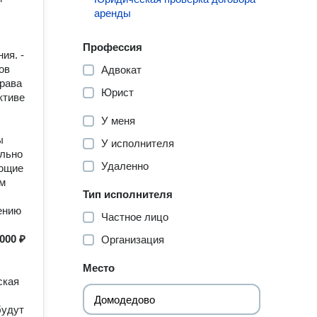
аренды
Профессия
ия. -
ов
Адвокат
права
Юрист
ктиве
У меня
ы
У исполнителя
ельно
Удаленно
ающие
ам
Тип исполнителя
ению
Частное лицо
 000 ₽
Организация
Место
ская
будут