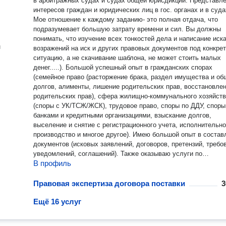
в арбитражных судах и судах общей юрисдикции. Представление
интересов граждан и юридических лиц в гос. органах и в суда
Мое отношение к каждому заданию- это полная отдача, что
подразумевает большую затрату времени и сил. Вы должны
понимать, что изучение всех тонкостей дела и написание иск
н
возражений на иск и других правовых документов под конкре
ситуацию, а не скачивание шаблона, не может стоить малых
денег.....). Большой успешный опыт в гражданских спорах
(семейное право (расторжение брака, раздел имущества и об
долгов, алименты, лишение родительских прав, восстановле
родительских прав), сфера жилищно-коммунального хозяйст
(споры с УК/ТСЖ/ЖСК), трудовое право, споры по ДДУ, споры
банками и кредитными организациями, взыскание долгов,
выселение и снятие с регистрационного учета, исполнительн
производство и многое другое). Имею большой опыт в составлении
документов (исковых заявлений, договоров, претензий, требо
уведомлений, соглашений). Также оказываю услуги по
В профиль
абонентскому обслуживанию юридических лиц и индивидуал
предпринимателей. Окончила Московский институт
предпринимательства и права. Стоимость услуг и сроки
Правовая экспертиза договора поставки
3
выполнения обсуждаются индивидуально. Консультации про
Ещё 16 услуг
как по телефону/письменно, так и можем лично встретиться, 
Вам удобно. Любая консультация подлежит оплате, независи
того, консультирую я по телефону или лично, а возможно вам