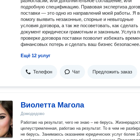
разногласий, или дополнительное соглашение, или
подробную спецификацию. Правовая экспертиза дого
поставки — это одно из направлений моей работы. Я в
помогу выявить незаконные, спорные и невыгодные
условия договора, а так же посоветовать, как сделать
документ юридически грамотным и законным. Услуга п
проверке договора поставки позволит избежать време
финансовых потерь и сделать ваш бизнес безопаснее
Ещё 12 услуг
Телефон
Чат
Предложить заказ
Виолетта Магола
Домодедово
Работаю на результат, чего не знаю – не берусь. Жизнерадостная,
целеустремленная, работаю на результат. То в чем не разбир
не берусь. Занимаюсь оказанием юридических услуг более 10 лет