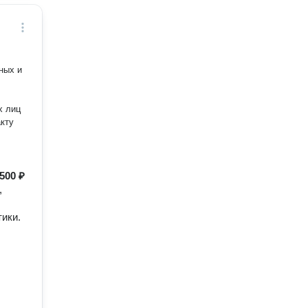
ву.
ных и
х лиц
500 ₽
,
ики.