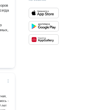
воров
сегда
о
нных,
.
аюсь -