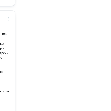
ешить
ных
 от
ности