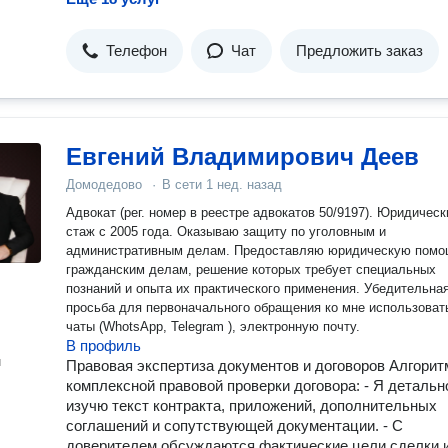
Телефон
Чат
Предложить заказ
Евгений Владимирович Деев
Домодедово
·
В сети
1 нед. назад
Адвокат (рег. номер в реестре адвокатов 50/9197). Юридическ
стаж с 2005 года. Оказываю защиту по уголовным и
административным делам. Предоставляю юридическую помо
гражданским делам, решение которых требует специальных
познаний и опыта их практического применения. Убедительная
просьба для первоначального обращения ко мне использоват
чаты (WhotsApp, Telegram ), электронную почту.
В профиль
н
Правовая экспертиза документов и договоров Алгорит
комплексной правовой проверки договора: - Я детальн
изучю текст контракта, приложений, дополнительных
соглашений и сопутствующей документации. - С
доверителем обсуждаются фактические цели сделки 