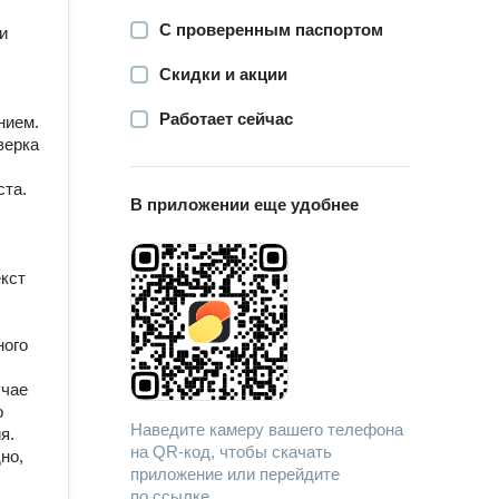
С проверенным паспортом
и
Скидки и акции
Работает сейчас
нием.
верка
ста.
В приложении еще удобнее
екст
ного
учае
о
Наведите камеру вашего телефона
я.
на QR-код, чтобы скачать
но,
приложение или перейдите
по ссылке