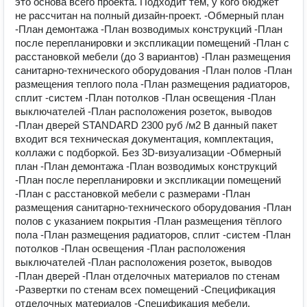
это основа всего проекта. Подходит тем, у кого бюджет
не рассчитан на полный дизайн-проект. -Обмерный план
-План демонтажа -План возводимых конструкций -План
после перепланировки и экспликации помещений -План с
расстановкой мебели (до 3 вариантов) -План размещения
санитарно-технического оборудования -План полов -План
размещения теплого пола -План размещения радиаторов,
сплит -систем -План потолков -План освещения -План
выключателей -План расположения розеток, выводов
-План дверей STANDARD 2300 руб /м2 В данный пакет
входит вся техническая документация, комплектация,
коллажи с подборкой. Без 3D-визуализации -Обмерный
план -План демонтажа -План возводимых конструкций
-План после перепланировки и экспликации помещений
-План с расстановкой мебели с размерами -План
размещения санитарно-технического оборудования -План
полов с указанием покрытия -План размещения тёплого
пола -План размещения радиаторов, сплит -систем -План
потолков -План освещения -План расположения
выключателей -План расположения розеток, выводов
-План дверей -План отделочных материалов по стенам
-Развертки по стенам всех помещений -Спецификация
отделочных материалов -Спецификация мебели,