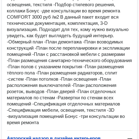
освещения, текстиля -Подбор стилевого решения,
коллажи Бонус -две консультации во время ремонта
COMFORT 3000 руб /м2 В данный пакет входит вся
техническая документация, комплектация, 3-D
визуализация. Подходит для тех, кому нужно визуально
увидеть, как будет выглядеть будущий интерьер.
-Обмерный план -План демонтажа -План возводимых
конструкций -План после перепланировки и экспликации
помещений -План с расстановкой мебели с размерами
-План размещения санитарно-технического оборудования
-План полов с указанием покрытия -План размещения
тёплого пола -План размещения радиаторов, сплит
-систем -План потолков -План освещения -План
расположения выключателей -План расположения
розеток, выводов -План дверей -План отделочных
материалов по стенам -Развертки по стенам всех
помещений -Спецификация отделочных материалов
-Спецификация мебели, освещения, текстиля -3D
-визуализация помещений Бонус -три консультации во
время ремонта
Авторский надзор в дизайне интерьеров
—