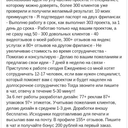
которому можно доверять, более 300 клиентов уже
проверили и получили желаемый результат. 10 моих
преимуществ - Я подтвердил паспорт на двух фрилансах
- Выполню работу в срок, как выполнил 303 проекта, за 1
день до срока - Работаю только над вашим проектом, а
не сразу над 50 - 300 довольных клиентов - 40
видеотзывов о моей работе, 300+ отзывов на яндекс
услугах и 80+ отзывов на другом фрилансе - Не
увеличиваю стоимость во время сотрудничества -
Помогаю и консультирую - Делаю по вашим пожеланиям и
предлагаю свои идеи - 7 дней в неделю на связи -
Приступлю к работе сегодня Ежедневно со мной хотят
сотрудничать 12-17 человек, если вам нужен специалист,
который поможет вам с проектом и будет нацелен на
долгосрочное сотрудничество Тогда звоните или пишите
в чат, отвечу в течение 5-30 минут!
За 6 лет работы разработал дизайн: 77+ реклам 87+
упаковок 97+ этикеток. Учитываю пожелания клиентов,
делаю дизайн в среднем 1-3 дня. Доработки вношу
бесплатно. Исходники подготавливаю для печати и
высылаю вам на почту. В профиле 155+ отзывов. Пишите
в чат и получайте бонус 200 рублей на первый заказ.