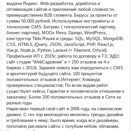
выдачи Яндекс. Web-разработка, доработка и
оптимизация сайтов и приложений любой сложности,
преимущественно B2B сегмента. Берусь за проекты от
суммы 50.000 рублей. Используемые инструменты и
технологии: CMS: Битрикс ( технологический партнер,
бизнес-партнер), MODx Revo, Django, WordPress,
конструктор Tilda Языки и среды: SQL, MySQL, MongoDB;
CSS, HTML5, jQuery, JSON, JavaScript, PHP, React.js,
Vue.js, Node.js, Python, Laravel (+ Filament, Orhcid)
Профильное ИП с 2015г; работа по договору и ТЗ; ЭДО;
сайт студии "WebСадовник" и > 250 отзывов на 4-х
биржах с 2013г. Заранее помогу вам определиться с CMS
и архитектурой будущего сайта. 100 процентов
положительных отзывов в Интернет; Команда
проверенных специалистов; По всем видам работ
существуют кейсы; Гарантия и человеческое отношение к
заказчику; Более 200 положительных отзывов в Сети за
разные годы
Нарисовал первый свой сайт в 2006 году, на самописном
движке. С тех пор многократно менялись тренды дизайна
и требования к нему; было время, когда все дизайнеры
поголовно рисовали сайты с голубым небом, облаками,