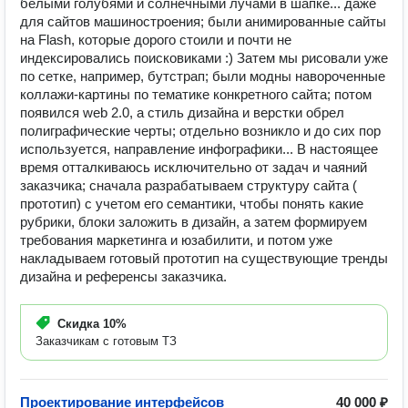
белыми голубями и солнечными лучами в шапке... даже
для сайтов машиностроения; были анимированные сайты
на Flash, которые дорого стоили и почти не
индексировались поисковиками :) Затем мы рисовали уже
по сетке, например, бутстрап; были модны навороченные
коллажи-картины по тематике конкретного сайта; потом
появился web 2.0, а стиль дизайна и верстки обрел
полиграфические черты; отдельно возникло и до сих пор
используется, направление инфографики... В настоящее
время отталкиваюсь исключительно от задач и чаяний
заказчика; сначала разрабатываем структуру сайта (
прототип) с учетом его семантики, чтобы понять какие
рубрики, блоки заложить в дизайн, а затем формируем
требования маркетинга и юзабилити, и потом уже
накладываем готовый прототип на существующие тренды
дизайна и референсы заказчика.
Скидка
10%
Заказчикам с готовым ТЗ
Проектирование интерфейсов
40 000 ₽