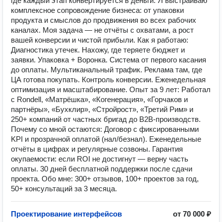
где каждый этап конвертируется в деньги. Я выстраиваю
комплексное сопровождение бизнеса: от упаковки
продукта и смыслов до продвижения во всех рабочих
каналах. Моя задача — не отчёты с охватами, а рост
вашей конверсии и чистой прибыли. Как я работаю:
Диагностика утечек. Нахожу, где теряете бюджет и
заявки. Упаковка + Воронка. Система от первого касания
до оплаты. Мультиканальный трафик. Реклама там, где
ЦА готова покупать. Контроль конверсии. Еженедельная
оптимизация и масштабирование. Опыт за 9 лет: Работал
с Rondell, «Матрёшка», «Когенерация», «Горчаков и
партнёры», «Бухклир», «Стройрост», «Третий Рим» и
250+ компаний от частных бригад до B2B-производств.
Почему со мной остаются: Договор с фиксированными
KPI и прозрачной оплатой (нал/безнал). Еженедельные
отчёты в цифрах и регулярные созвоны. Гарантия
окупаемости: если ROI не достигнут — верну часть
оплаты. 30 дней бесплатной поддержки после сдачи
проекта. Обо мне: 300+ отзывов, 100+ проектов за год,
50+ консультаций за 3 месяца.
Проектирование интерфейсов
от 70 000 ₽