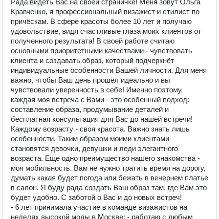
Рада видеть Вас на своей страничке! Меня зовут Ольга
Кравченко, я профессиональный визажист и стилист по
причёскам. В сфере красоты более 10 лет и получаю
удовольствие, видя счастливые глаза моих клиентов от
полученного результата! В своей работе считаю
основными приоритетными качествами - чувствовать
клиента и создавать образ, который подчеркнёт
индивидуальные особенности Вашей личности. Для меня
важно, чтобы Ваш день прошёл идеально и вы
чувствовали уверенность в себе! Именно поэтому,
каждая моя встреча с Вами - это особенный подход:
составление образа, продумывание деталей и
бесплатная консультация для Вас до нашей встречи!
Каждому возрасту - своя красота. Важно знать лишь
особенности. Таким образом моими клиентами
становятся девочки, девушки и леди элегантного
возраста. Еще одно преимущество нашего знакомства -
моя мобильность. Вам не нужно тратить время на дорогу,
думать какая будет погода или бежать в вечернем платье
в салон. Я буду рада создать Ваш образ там, где Вам это
будет удобно. С заботой о Вас и до новых встреч!
- 6 лет принимала участие в команде визажистов на
неделях высокой моды в Москве; - работаю с любым