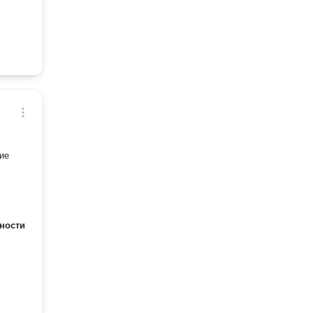
ие
ности