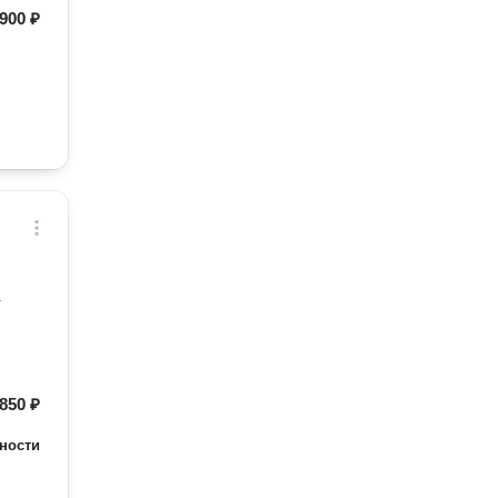
900 ₽
.
850 ₽
ности