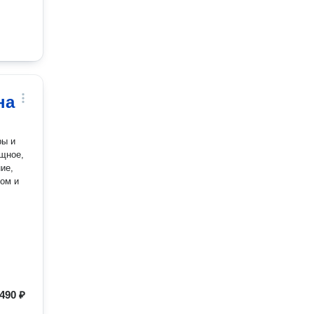
на
ры и
щное,
ие,
м и
490 ₽