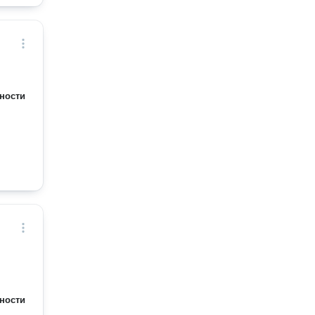
ности
ности