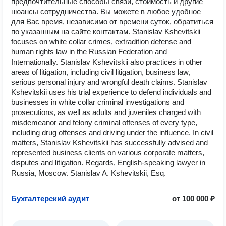
предпочтительные способы связи, стоимость и другие
нюансы сотрудничества. Вы можете в любое удобное
для Вас время, независимо от времени суток, обратиться
по указанным на сайте контактам. Stanislav Kshevitskii
focuses on white collar crimes, extradition defense and
human rights law in the Russian Federation and
Internationally. Stanislav Kshevitskii also practices in other
areas of litigation, including civil litigation, business law,
serious personal injury and wrongful death claims. Stanislav
Kshevitskii uses his trial experience to defend individuals and
businesses in white collar criminal investigations and
prosecutions, as well as adults and juveniles charged with
misdemeanor and felony criminal offenses of every type,
including drug offenses and driving under the influence. In civil
matters, Stanislav Kshevitskii has successfully advised and
represented business clients on various corporate matters,
disputes and litigation. Regards, English-speaking lawyer in
Russia, Moscow. Stanislav A. Kshevitskii, Esq.
Бухгалтерский аудит
от 100 000 ₽