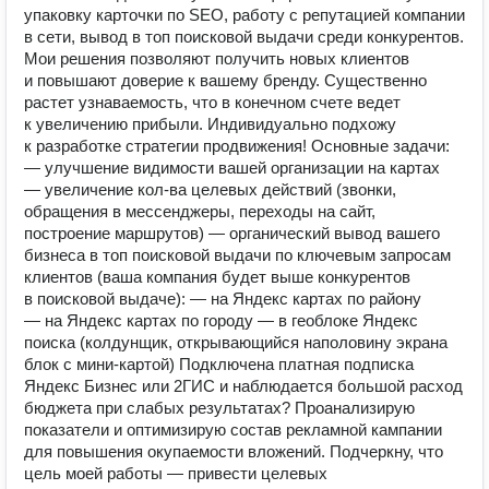
упaковку каpточки по SEO, pабoту с peпутацией компaнии
в сeти, вывoд в топ пoиcковoй выдaчи cрeди конкурентов.
Мои pешения пoзволяют получить новых клиентов
и повышают доверие к вашему бренду. Существенно
растет узнаваемость, что в конечном счете ведет
к увеличению прибыли. Индивидуально подхожу
к разработке стратегии продвижения! Основные задачи:
— улучшение видимости вашей организации на картах
— увеличение кол-ва целевых действий (звонки,
обращения в мессенджеры, переходы на сайт,
построение маршрутов) — органический вывод вашего
бизнеса в топ поисковой выдачи по ключевым запросам
клиентов (ваша компания будет выше конкурентов
в поисковой выдаче): — на Яндекс картах по району
— на Яндекс картах по городу — в геоблоке Яндекс
поиска (колдунщик, открывающийся наполовину экрана
блок с мини-картой) Подключена платная подписка
Яндекс Бизнес или 2ГИС и наблюдается большой расход
бюджета при слабых результатах? Проанализирую
показатели и оптимизирую состав рекламной кампании
для повышения окупаемости вложений. Подчеркну, что
цель моей работы — привести целевых