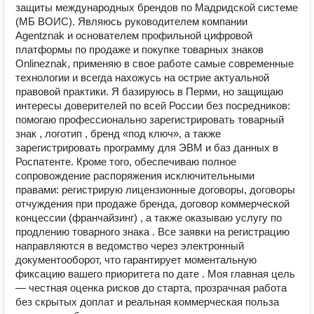
защиты международных брендов по Мадридской системе
(МБ ВОИС). Являюсь руководителем компании
Agentznak и основателем профильной цифровой
платформы по продаже и покупке товарных знаков
Onlineznak, применяю в свое работе самые современные
технологии и всегда нахожусь на острие актуальной
правовой практики. Я базируюсь в Перми, но защищаю
интересы доверителей по всей России без посредников:
помогаю профессионально зарегистрировать товарный
знак , логотип , бренд «под ключ», а также
зарегистрировать программу для ЭВМ и баз данных в
Роспатенте. Кроме того, обеспечиваю полное
сопровождение распоряжения исключительными
правами: регистрирую лицензионные договоры, договоры
отчуждения при продаже бренда, договор коммерческой
концессии (франчайзинг) , а также оказываю услугу по
продлению товарного знака . Все заявки на регистрацию
направляются в ведомство через электронный
документооборот, что гарантирует моментальную
фиксацию вашего приоритета по дате . Моя главная цель
— честная оценка рисков до старта, прозрачная работа
без скрытых доплат и реальная коммерческая польза