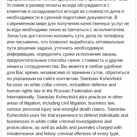
Условия и размер оплаты всегда обсуждаются с
клиентом и складываются исходя из сложности дела и
необходимости в срочной подготовке документов. В
современном мире для получения качественных услуг не
всегда необходимо лично встречаться с исполнителем.
Зачастую достаточно изложить суть дела по телефону
или письменно, что позволит выработать оптимальные
пути решения задачи, уточнить необходимую
информацию, определить сроки исполнения заказа,
предпочтительные способы связи, стоимость и другие
нюансы сотрудничества. Вы можете в любое удобное
для Вас время, независимо от времени суток, обратиться
по указанным на сайте контактам. Stanislav Kshevitskii
focuses on white collar crimes, extradition defense and
human rights law in the Russian Federation and
Internationally. Stanislav Kshevitskii also practices in other
areas of litigation, including civil litigation, business law,
serious personal injury and wrongful death claims. Stanislav
Kshevitskii uses his trial experience to defend individuals and
businesses in white collar criminal investigations and
prosecutions, as well as adults and juveniles charged with
misdemeanor and felony criminal offenses of every type,