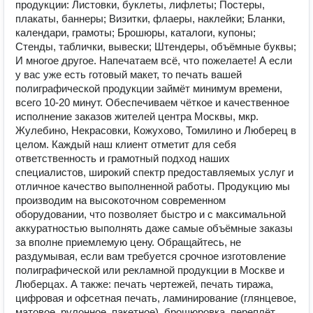
продукции: Листовки, буклеты, лифлеты; Постеры,
плакаты, баннеры; Визитки, флаеры, наклейки; Бланки,
календари, грамоты; Брошюры, каталоги, купоны;
Стенды, таблички, вывески; Штендеры, объёмные буквы;
И многое другое. Напечатаем всё, что пожелаете! А если
у вас уже есть готовый макет, то печать вашей
полиграфической продукции займёт минимум времени,
всего 10-20 минут. Обеспечиваем чёткое и качественное
исполнение заказов жителей центра Москвы, мкр.
Жулебино, Некрасовки, Кожухово, Томилино и Люберец в
целом. Каждый наш клиент отметит для себя
ответственность и грамотный подход наших
специалистов, широкий спектр предоставляемых услуг и
отличное качество выполненной работы. Продукцию мы
производим на высокоточном современном
оборудовании, что позволяет быстро и с максимальной
аккуратностью выполнять даже самые объёмные заказы
за вполне приемлемую цену. Обращайтесь, не
раздумывая, если вам требуется срочное изготовление
полиграфической или рекламной продукции в Москве и
Люберцах. А также: печать чертежей, печать тиража,
цифровая и офсетная печать, ламинирование (глянцевое,
матовое, рулонное, пакетное), брошюровка, переплёт,