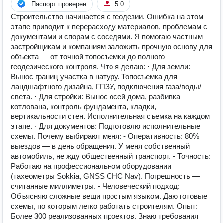
Паспорт проверен
5.0
Строительство начинается с геодезии. Ошибка на этом
этапе приводит к перерасходу материалов, проблемам с
документами и спорам с соседями. Я помогаю частным
застройщикам и компаниям заложить прочную основу для
объекта — от точной топосъемки до полного
геодезического контроля. Что я делаю: · Для земли:
Вынос границ участка в натуру. Топосъемка для
ландшафтного дизайна, ГПЗУ, подключения газа/воды/
света. · Для стройки: Вынос осей дома, разбивка
котлована, контроль фундамента, кладки,
вертикальности стен. Исполнительная съемка на каждом
этапе. · Для документов: Подготовлю исполнительные
схемы. Почему выбирают меня: - Оперативность: 80%
выездов — в день обращения. У меня собственный
автомобиль, не жду общественный транспорт. - Точность:
Работаю на профессиональном оборудовании
(тахеометры Sokkia, GNSS CHC Nav). Погрешность —
считанные миллиметры. - Человеческий подход:
Объясняю сложные вещи простым языком. Даю готовые
схемы, по которым легко работать строителям. Опыт:
Более 300 реализованных проектов. Знаю требования