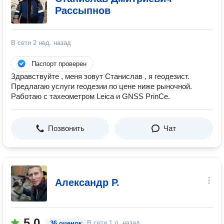
Рассыпнов
В сети
2 нед. назад
Паспорт проверен
Здравствуйте , меня зовут Станислав , я геодезист.
Предлагаю услуги геодезии по цене ниже рыночной.
Работаю с тахеометром Leica и GNSS PrinCe.
Позвонить
Чат
Александр Р.
5.0
В сети
1 д. назад
36 оценок