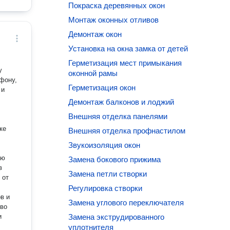
Покраска деревянных окон
Монтаж оконных отливов
Демонтаж окон
Установка на окна замка от детей
Герметизация мест примыкания
у
оконной рамы
фону,
Герметизация окон
Демонтаж балконов и лоджий
Внешняя отделка панелями
ке
Внешняя отделка профнастилом
Звукоизоляция окон
Замена бокового прижима
Замена петли створки
Регулировка створки
в и
Замена углового переключателя
Замена экструдированного
уплотнителя