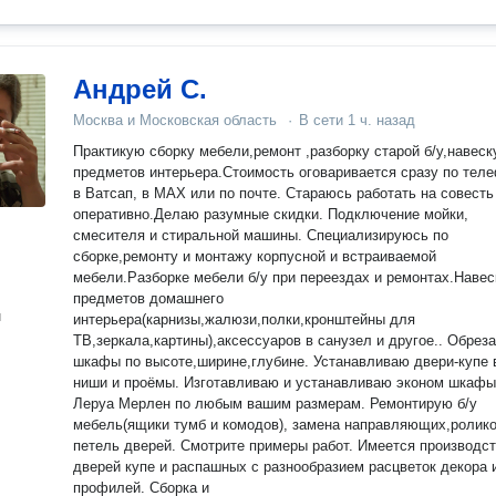
Андрей С.
Москва и Московская область
·
В сети
1 ч. назад
Практикую сборку мебели,ремонт ,разборку старой б/у,навеск
предметов интерьера.Стоимость оговаривается сразу по теле
в Ватсап, в МАХ или по почте. Стараюсь работать на совесть и
оперативно.Делаю разумные скидки. Подключение мойки,
смесителя и стиральной машины. Специализируюсь по
сборке,ремонту и монтажу корпусной и встраиваемой
мебели.Разборке мебели б/у при переездах и ремонтах.Навес
предметов домашнего
н
интерьера(карнизы,жалюзи,полки,кронштейны для
ТВ,зеркала,картины),аксессуаров в санузел и другое.. Обрезаю
шкафы по высоте,ширине,глубине. Устанавливаю двери-купе в
ниши и проёмы. Изготавливаю и устанавливаю эконом шкафы от
Леруа Мерлен по любым вашим размерам. Ремонтирую б/у
мебель(ящики тумб и комодов), замена направляющих,ролико
петель дверей. Смотрите примеры работ. Имеется производство
дверей купе и распашных с разнообразием расцветок декора и
профилей. Сборка и