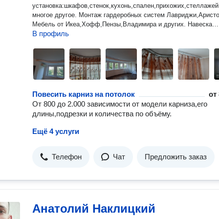
установка:шкафов,стенок,кухонь,спален,прихожих,стеллажей
многое другое. Монтаж гардеробных систем Лавриджи,Аристо
Мебель от Икеа,Хофф,Пензы,Владимира и других. Навеска
В профиль
предметов декора(карнизы,жалюзи,полки,кронштейны для
ТВ,зеркала,картины),аксессуаров в санузел. Офисная
мебель(столы,тумбы,кресла руководителя,шкафы для одежд
документов).
Повесить карниз на потолок
от
От 800 до 2.000 зависимости от модели карниза,его
длины,подрезки и количества по объёму.
Ещё 4 услуги
Телефон
Чат
Предложить заказ
Анатолий Наклицкий