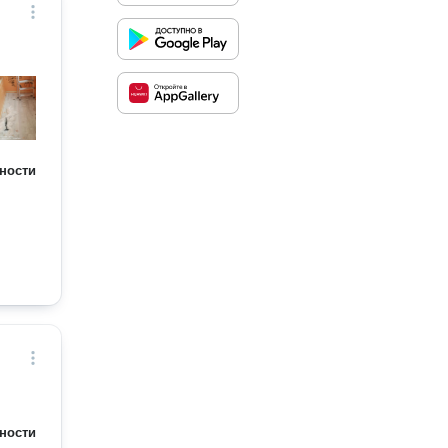
ности
ности