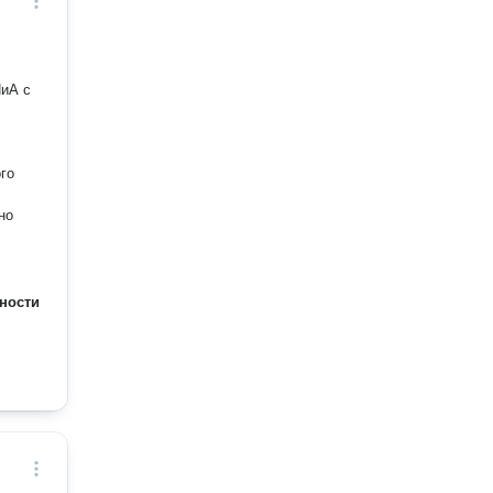
ПиА с
го
но
ности