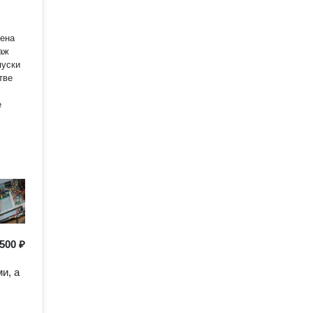
мена
пуски
тве
е
500 ₽
и, а