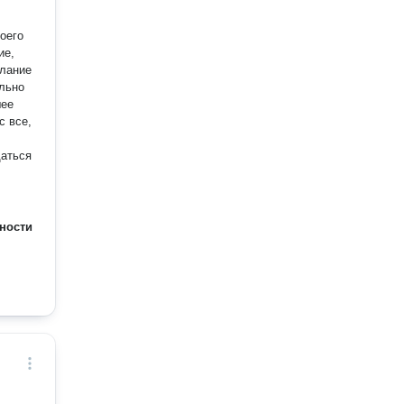
оего
с все,
щаться
ности