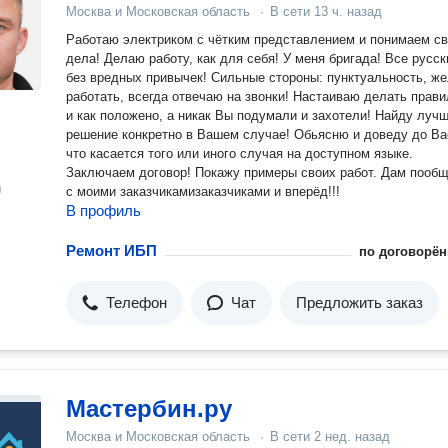
Москва и Московская область
·
В сети
13 ч. назад
Работаю электриком с чётким представлением и понимаем св
дела! Делаю работу, как для себя! У меня бригада! Все русские,
без вредных привычек! Сильные стороны: пунктуальность, желание
работать, всегда отвечаю на звонки! Настаиваю делать правильно
и как положено, а никак Вы подумали и захотели! Найду лучшее
решение конкретно в Вашем случае! Обьясню и доведу до Ва
что касается того или иного случая на доступном языке.
Заключаем договор! Покажу примеры своих работ. Дам пооб
н
с моими заказчикамизаказчиками и вперёд!!!
В профиль
Ремонт ИБП
по договорён
Телефон
Чат
Предложить заказ
Мастербин.ру
Москва и Московская область
·
В сети
2 нед. назад