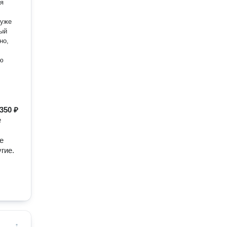
ая
 уже
ный
но,
ую
350 ₽
е
е
гие.