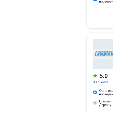
провере
5.0
30 оценок
Организ
провере
Прошёл т
Директу