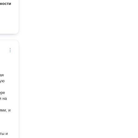
ности
ая
ную
ере
я на
ты и