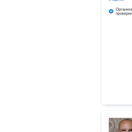
Организ
провере