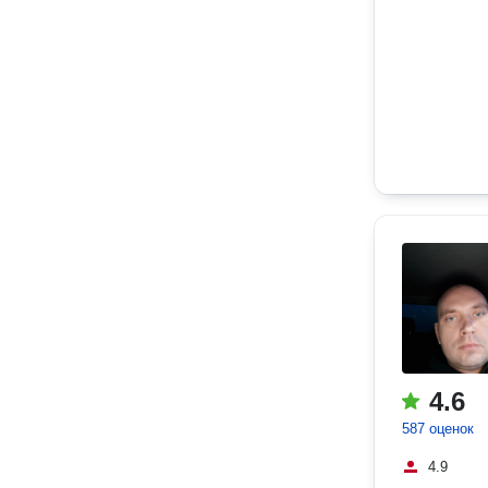
4.6
587 оценок
4.9