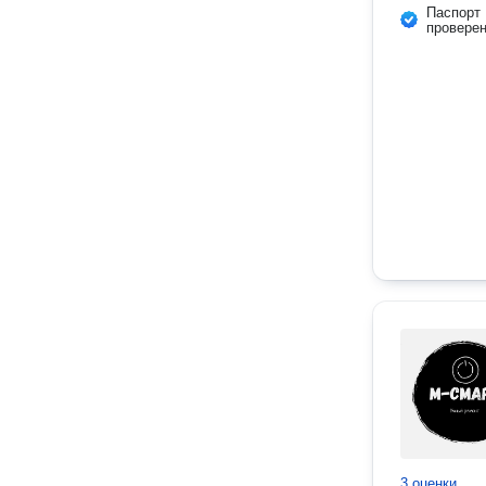
Паспорт
провере
3 оценки