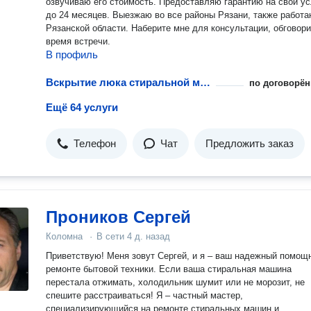
озвучиваю его стоимость. Предоставляю гарантию на свои ус
до 24 месяцев. Выезжаю во все районы Рязани, также работа
Рязанской области. Наберите мне для консультации, обговорим
время встречи.
В профиль
Вскрытие люка стиральной машины
по договорён
Ещё 64 услуги
Телефон
Чат
Предложить заказ
Проников Сергей
Коломна
·
В сети
4 д. назад
Приветствую! Меня зовут Сергей, и я – ваш надежный помощ
ремонте бытовой техники. Если ваша стиральная машина
перестала отжимать, холодильник шумит или не морозит, не
спешите расстраиваться! Я – частный мастер,
специализирующийся на ремонте стиральных машин и