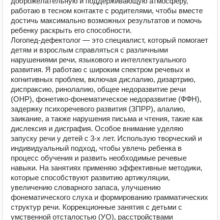
доброжелательную и поддерживающую атмосферу,
работаю в тесном контакте с родителями, чтобы вместе
достичь максимально возможных результатов и помочь
ребенку раскрыть его способности.
Логопед-дефектолог — это специалист, который помогает
детям и взрослым справляться с различными
нарушениями речи, языкового и интеллектуального
развития. Я работаю с широким спектром речевых и
когнитивных проблем, включая дислалию, дизартрию,
диспраксию, ринолалию, общее недоразвитие речи
(ОНР), фонетико-фонематическое недоразвитие (ФФН),
задержку психоречевого развития (ЗПРР), алалию,
заикание, а также нарушения письма и чтения, такие как
дислексия и дисграфия. Особое внимание уделяю
запуску речи у детей с 3-х лет. Использую творческий и
индивидуальный подход, чтобы увлечь ребенка в
процесс обучения и развить необходимые речевые
навыки. На занятиях применяю эффективные методики,
которые способствуют развитию артикуляции,
увеличению словарного запаса, улучшению
фонематического слуха и формированию грамматических
структур речи. Коррекционные занятия с детьми с
умственной отсталостью (УО), расстройствами