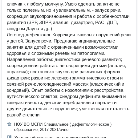
ключик к любому молчуну. Умею сделать занятие не
только полезным, но и увлекательным. - запуск речи,
коррекция звукопроизношения и работа с особенностями
развития (ЗРР, ЗПРР, алалия, дизартрия, РАС, ДЦП,
синдром Дауна и др.)
Логопед-дефектолог. Коррекция тяжелых нарушений речи
у детей. Запуск речи. Предлагаю индивидуальные
занятия для детей с ограниченными возможностями
здоровья и сложными речевыми патологиями.
Направления работы: диагностика речевого развития;
коррекционная работа с неговорящими детьми (алалия,
апраксия); постановка звуков при различных формах
дизартрии; развитие лексико-грамматического строя и
связной речи; логопедический массаж (классический и
зондовый). Опыт работы с нозологиями: расстройства
аутистического спектра; синдром дефицита внимания и
гиперактивности; детский церебральный паралич и
другие двигательные нарушения; умственная отсталость
разной степени.
НОУ ВО МСПИ Специальное ( дефектологическое )
образование, 2017-2021/очно
Зондовый массаж, логопедический массаж,