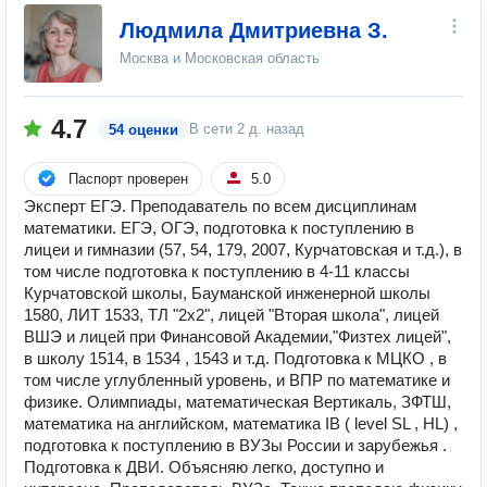
Людмила Дмитриевна З.
Москва и Московская область
4.7
В сети
2 д. назад
54 оценки
Паспорт проверен
5.0
Эксперт ЕГЭ. Преподаватель по всем дисциплинам
математики. ЕГЭ, ОГЭ, подготовка к поступлению в
лицеи и гимназии (57, 54, 179, 2007, Курчатовская и т.д.), в
том числе подготовка к поступлению в 4-11 классы
Курчатовской школы, Бауманской инженерной школы
1580, ЛИТ 1533, ТЛ "2х2", лицей "Вторая школа", лицей
ВШЭ и лицей при Финансовой Академии,"Физтех лицей",
в школу 1514, в 1534 , 1543 и т.д. Подготовка к МЦКО , в
том числе углубленный уровень, и ВПР по математике и
физике. Олимпиады, математическая Вертикаль, ЗФТШ,
математика на английском, математика IB ( level SL , HL) ,
подготовка к поступлению в ВУЗы России и зарубежья .
Подготовка к ДВИ. Объясняю легко, доступно и