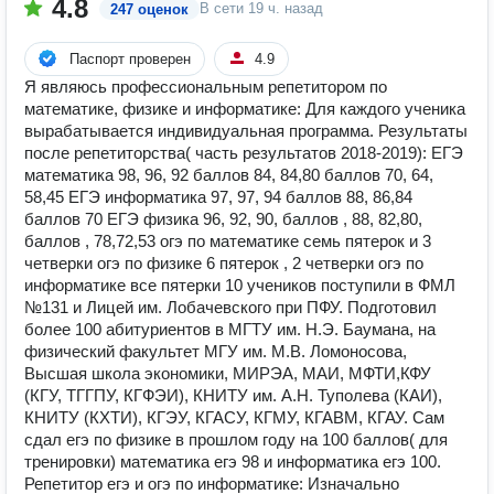
4.8
В сети
19 ч. назад
247 оценок
Паспорт проверен
4.9
Я являюсь профессиональным репетитором по
математике, физике и информатике: Для каждого ученика
вырабатывается индивидуальная программа. Результаты
после репетиторства( часть результатов 2018-2019): ЕГЭ
математика 98, 96, 92 баллов 84, 84,80 баллов 70, 64,
58,45 ЕГЭ информатика 97, 97, 94 баллов 88, 86,84
баллов 70 ЕГЭ физика 96, 92, 90, баллов , 88, 82,80,
баллов , 78,72,53 огэ по математике семь пятерок и 3
четверки огэ по физике 6 пятерок , 2 четверки огэ по
информатике все пятерки 10 учеников поступили в ФМЛ
№131 и Лицей им. Лобачевского при ПФУ. Подготовил
более 100 абитуриентов в МГТУ им. Н.Э. Баумана, на
физический факультет МГУ им. М.В. Ломоносова,
Высшая школа экономики, МИРЭА, МАИ, МФТИ,КФУ
(КГУ, ТГГПУ, КГФЭИ), КНИТУ им. А.Н. Туполева (КАИ),
КНИТУ (КХТИ), КГЭУ, КГАСУ, КГМУ, КГАВМ, КГАУ. Сам
сдал егэ по физике в прошлом году на 100 баллов( для
тренировки) математика егэ 98 и информатика егэ 100.
Репетитор егэ и огэ по информатике: Изначально