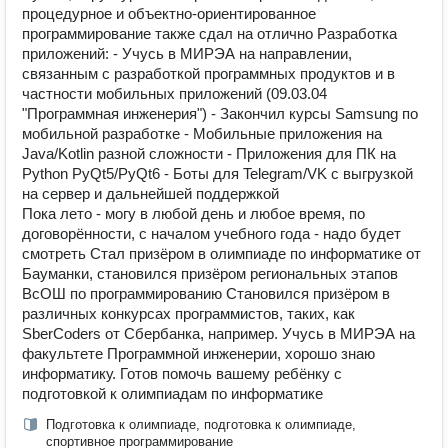
процедурное и объектно-ориентированное
программирование также сдал на отлично Разработка
приложений: - Учусь в МИРЭА на направлении,
связанным с разработкой программных продуктов и в
частности мобильных приложений (09.03.04
"Программная инженерия") - Закончил курсы Samsung по
мобильной разработке - Мобильные приложения на
Java/Kotlin разной сложности - Приложения для ПК на
Python PyQt5/PyQt6 - Боты для Telegram/VK с выгрузкой
на сервер и дальнейшей поддержкой
Пока лето - могу в любой день и любое время, по
договорённости, с началом учебного года - надо будет
смотреть Стал призёром в олимпиаде по информатике от
Бауманки, становился призёром региональных этапов
ВсОШ по программированию Становился призёром в
различных конкурсах программистов, таких, как
SberCoders от Сбербанка, например. Учусь в МИРЭА на
факультете Программной инженерии, хорошо знаю
информатику. Готов помочь вашему ребёнку с
подготовкой к олимпиадам по информатике
Подготовка к олимпиаде, подготовка к олимпиаде,
спортивное программирование