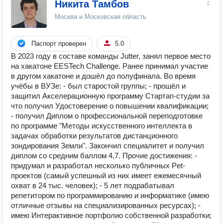
Никита Тамбов
Москва и Московская область
Паспорт проверен
5.0
В 2023 году в составе команды Jutter, занял первое место
на хакатоне EESTech Challenge. Ранее принимал участие
в другом хакатоне и дошёл до полуфинала. Во время
учёбы в ВУЗе: - был старостой группы; - прошёл и
защитил Акселерационную программу Стартап-студии за
что получил Удостоверение о повышении квалификации;
- получил Диплом о профессиональной переподготовке
по программе "Методы искусственного интеллекта в
задачах обработки результатов дистанционного
зондирования Земли". Закончил специалитет и получил
диплом со средним баллом 4,7. Прочие достижения: -
придумал и разработал несколько публичных Pet-
проектов (самый успешный из них имеет ежемесячный
охват в 24 тыс. человек); - 5 лет подрабатывал
репетитором по программированию и информатике (имею
отличные отзывы на специализированных ресурсах); -
имею Интерактивное портфолио собственной разработки;