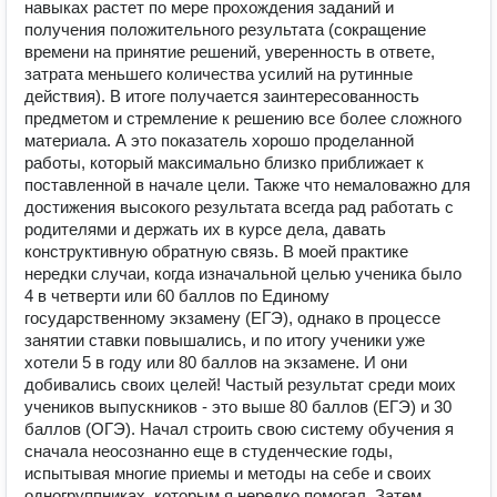
навыках растет по мере прохождения заданий и
получения положительного результата (сокращение
времени на принятие решений, уверенность в ответе,
затрата меньшего количества усилий на рутинные
действия). В итоге получается заинтересованность
предметом и стремление к решению все более сложного
материала. А это показатель хорошо проделанной
работы, который максимально близко приближает к
поставленной в начале цели. Также что немаловажно для
достижения высокого результата всегда рад работать с
родителями и держать их в курсе дела, давать
конструктивную обратную связь. В моей практике
нередки случаи, когда изначальной целью ученика было
4 в четверти или 60 баллов по Единому
государственному экзамену (ЕГЭ), однако в процессе
занятии ставки повышались, и по итогу ученики уже
хотели 5 в году или 80 баллов на экзамене. И они
добивались своих целей! Частый результат среди моих
учеников выпускников - это выше 80 баллов (ЕГЭ) и 30
баллов (ОГЭ). Начал строить свою систему обучения я
сначала неосознанно еще в студенческие годы,
испытывая многие приемы и методы на себе и своих
одногруппниках, которым я нередко помогал. Затем