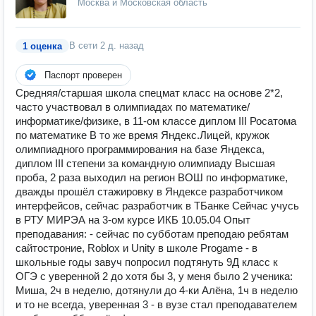
Москва и Московская область
В сети
2 д. назад
1 оценка
Паспорт проверен
Средняя/старшая школа спецмат класс на основе 2*2,
часто участвовал в олимпиадах по математике/
информатике/физике, в 11-ом классе диплом III Росатома
по математике В то же время Яндекс.Лицей, кружок
олимпиадного программирования на базе Яндекса,
диплом III степени за командную олимпиаду Высшая
проба, 2 раза выходил на регион ВОШ по информатике,
дважды прошёл стажировку в Яндексе разработчиком
интерфейсов, сейчас разработчик в ТБанке Сейчас учусь
в РТУ МИРЭА на 3-ом курсе ИКБ 10.05.04 Опыт
преподавания: - сейчас по субботам преподаю ребятам
сайтостроние, Roblox и Unity в школе Progame - в
школьные годы завуч попросил подтянуть 9Д класс к
ОГЭ с уверенной 2 до хотя бы 3, у меня было 2 ученика:
Миша, 2ч в неделю, дотянули до 4-ки Алёна, 1ч в неделю
и то не всегда, уверенная 3 - в вузе стал преподавателем