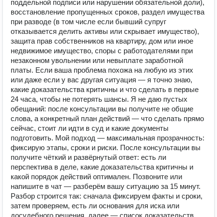
поддельной подписи или нарушении обязательной доли),
восстановление пропущенных сроков, раздел имущества
при разводе (в том числе если бывший супруг
отказывается делить активы или скрывает имущество),
защита прав собственников на квартиру, дом или иное
недвижимое имущество, споры с работодателями при
незаконном увольнении или невыплате заработной
платы. Если ваша проблема похожа на любую из этих
или даже если у вас другая ситуация — я точно знаю,
какие доказательства критичны и что сделать в первые
24 часа, чтобы не потерять шансы. Я не даю пустых
обещаний: после консультации вы получите не общие
слова, а конкретный план действий — что сделать прямо
сейчас, стоит ли идти в суд и какие документы
подготовить. Мой подход — максимальная прозрачность:
фиксирую этапы, сроки и риски. После консультации вы
получите чёткий и развёрнутый ответ: есть ли
перспектива в деле, какие доказательства критичны и
какой порядок действий оптимален. Позвоните или
напишите в чат — разберём вашу ситуацию за 15 минут.
Разбор строится так: сначала фиксируем факты и сроки,
затем проверяем, есть ли основания для иска или
досудебного решения, далее — список доказательств,