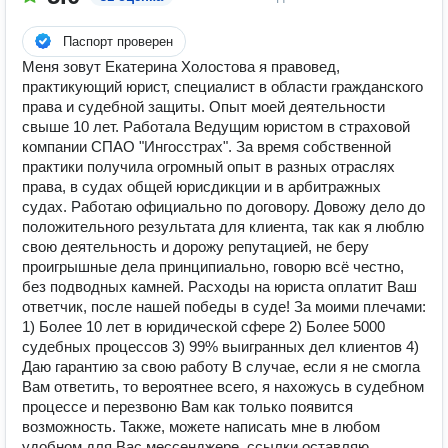
Паспорт проверен
Меня зовут Екатерина Холостова я правовед,
практикующий юрист, специалист в области гражданского
права и судебной защиты. Опыт моей деятельности
свыше 10 лет. Работала Ведущим юристом в страховой
компании СПАО "Ингосстрах". За время собственной
практики получила огромный опыт в разных отраслях
права, в судах общей юрисдикции и в арбитражных
судах. Работаю официально по договору. Довожу дело до
положительного результата для клиента, так как я люблю
свою деятельность и дорожу репутацией, не беру
проигрышные дела принципиально, говорю всё честно,
без подводных камней. Расходы на юриста оплатит Ваш
ответчик, после нашей победы в суде! За моими плечами:
1) Более 10 лет в юридической сфере 2) Более 5000
судебных процессов 3) 99% выигранных дел клиентов 4)
Даю гарантию за свою работу В случае, если я не смогла
Вам ответить, то вероятнее всего, я нахожусь в судебном
процессе и перезвоню Вам как только появится
возможность. Также, можете написать мне в любом
удобном для Вас мессенджере, ссылки оставляю.