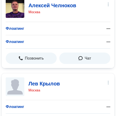
Алексей Челноков
Москва
Флоатинг
—
Флоатинг
—
Позвонить
Чат
Лев Крылов
Москва
Флоатинг
—