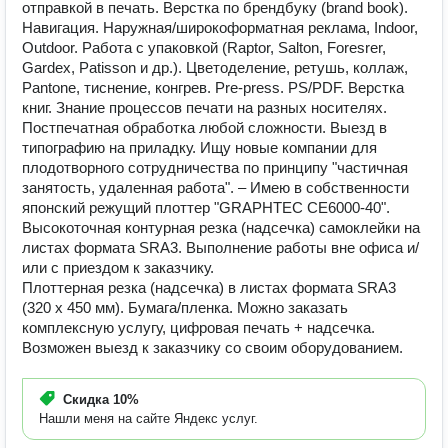
отправкой в печать. Верстка по брендбуку (brand book).
Навигация. Наружная/широкоформатная реклама, Indoor,
Outdoor. Работа с упаковкой (Raptor, Salton, Foresrer,
Gardex, Patisson и др.). Цветоделение, ретушь, коллаж,
Pantone, тиснение, конгрев. Pre-press. PS/PDF. Верстка
книг. Знание процессов печати на разных носителях.
Постпечатная обработка любой сложности. Выезд в
типографию на приладку. Ищу новые компании для
плодотворного сотрудничества по принципу "частичная
занятость, удаленная работа". – Имею в собственности
японский режущий плоттер "GRAPHTEC CE6000-40".
Высокоточная контурная резка (надсечка) самоклейки на
листах формата SRA3. Выполнение работы вне офиса и/
или с приездом к заказчику.
Плоттерная резка (надсечка) в листах формата SRA3
(320 x 450 мм). Бумага/пленка. Можно заказать
комплексную услугу, цифровая печать + надсечка.
Возможен выезд к заказчику со своим оборудованием.
Скидка
10%
Нашли меня на сайте Яндекс услуг.