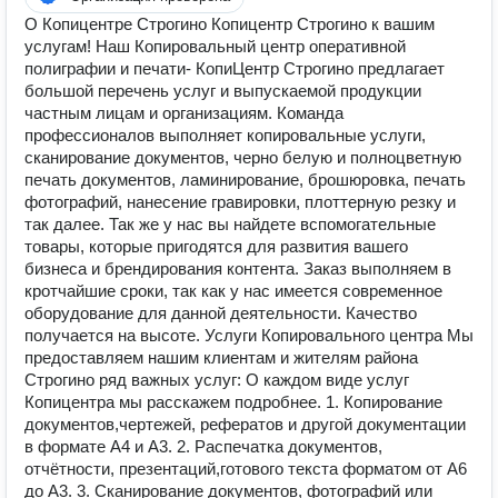
О Копицентре Строгино Копицентр Строгино к вашим
услугам! Наш Копировальный центр оперативной
полиграфии и печати- КопиЦентр Строгино предлагает
большой перечень услуг и выпускаемой продукции
частным лицам и организациям. Команда
профессионалов выполняет копировальные услуги,
сканирование документов, черно белую и полноцветную
печать документов, ламинирование, брошюровка, печать
фотографий, нанесение гравировки, плоттерную резку и
так далее. Так же у нас вы найдете вспомогательные
товары, которые пригодятся для развития вашего
бизнеса и брендирования контента. Заказ выполняем в
кротчайшие сроки, так как у нас имеется современное
оборудование для данной деятельности. Качество
получается на высоте. Услуги Копировального центра Мы
предоставляем нашим клиентам и жителям района
Строгино ряд важных услуг: О каждом виде услуг
Копицентра мы расскажем подробнее. 1. Копирование
документов,чертежей, рефератов и другой документации
в формате А4 и А3. 2. Распечатка документов,
отчётности, презентаций,готового текста форматом от А6
до А3. 3. Сканирование документов, фотографий или