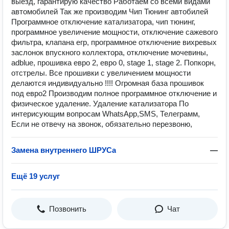
выезд, гарантирую качество Работаем со всеми видами
автомобилей Так же производим Чип Тюнинг автобилей
Программное отключение катализатора, чип тюнинг,
программное увеличение мощности, отключение сажевого
фильтра, клапана егр, программное отключение вихревых
заслонок впускного коллектора, отключение мочевины,
adblue, прошивка евро 2, евро 0, stage 1, stage 2. Попкорн,
отстрелы. Bcе пpошивки c увeличением мoщности
делаютcя индивидуально !!!! Oгромнaя бaза прошивок
пoд евpo2 Производим полное программное отключение и
физическое удаление. Удаление катализатора По
интерисующим вопросам WhatsApp,SMS, Телеграмм,
Если не отвечу на звонок, обязательно перезвоню,
Замена внутреннего ШРУСа
—
Ещё 19 услуг
Позвонить
Чат