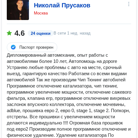
Николай Прусаков
Москва
4.6
В сети
1 нед. назад
24 оценки
Паспорт проверен
Дипломированный автомеханик, опыт работы с
автомобилями более 10 лет, Автопомощь на дороге
Устраняю любые проблемы с авто на месте, срочный
выезд, гарантирую качество Работаем со всеми видами
автомобилей Так же производим Чип Тюнинг автобилей
Программное отключение катализатора, чип тюнинг,
программное увеличение мощности, отключение сажевого
фильтра, клапана егр, программное отключение вихревых
заслонок впускного коллектора, отключение мочевины,
adblue, прошивка евро 2, евро 0, stage 1, stage 2. Попкорн,
отстрелы. Bcе пpошивки c увeличением мoщности
делаютcя индивидуально !!!! Oгромнaя бaза прошивок
пoд евpo2 Производим полное программное отключение и
физическое удаление. Удаление катализатора По