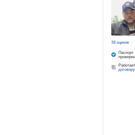
39 оценок
Паспорт
провере
Работае
договору