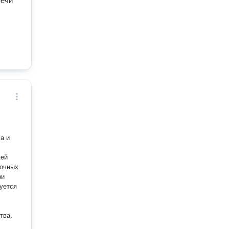
печи
а и
жей
лочных
ри
уется
тва.