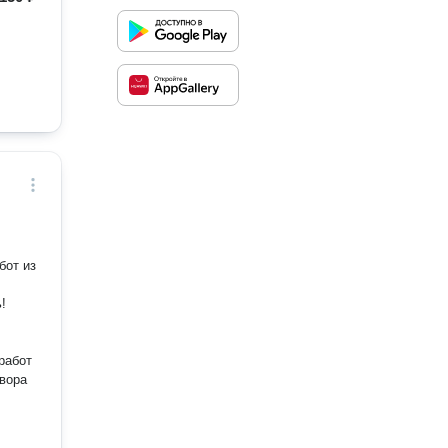
бот из
работ