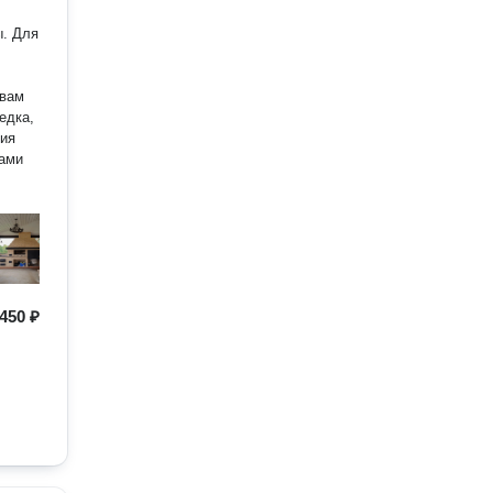
ы. Для
 вам
едка,
ния
сами
450 ₽