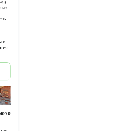
ение
ы в
нтия
400 ₽