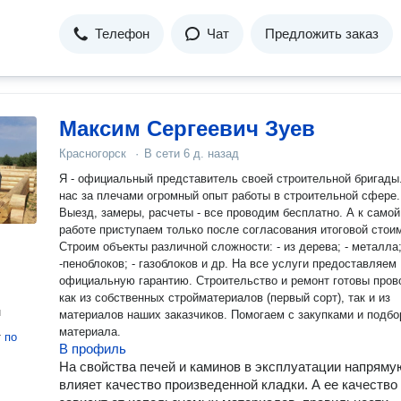
Телефон
Чат
Предложить заказ
Максим Сергеевич Зуев
Красногорск
·
В сети
6 д. назад
Я - официальный представитель своей строительной бригады
нас за плечами огромный опыт работы в строительной сфере.
Выезд, замеры, расчеты - все проводим бесплатно. А к самой
работе приступаем только после согласования итоговой стои
Строим объекты различной сложности: - из дерева; - металла;
-пеноблоков; - газоблоков и др. На все услуги предоставляем
официальную гарантию. Строительство и ремонт готовы пров
как из собственных стройматериалов (первый сорт), так и из
н
материалов наших заказчиков. Помогаем с закупками и подб
материала.
т
по
В профиль
На свойства печей и каминов в эксплуатации напряму
влияет качество произведенной кладки. А ее качество