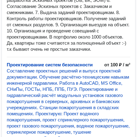
разработка Эскизных проектов (ОВ, ВК, ЭОМ) 6.
Согласование Эскизных проектов с Заказчиком и
смежниками. 7. Выдача заданий проектировщикам. 8.
Контроль работы проектировщиков. Получение заданий
от смежных разделов. 9. Организация выездов на объект.
10. Организация и проведение совещаний с
проектировщиками. В портфолио около 1000 объектов.
Да, квартиры тоже считаются за полноценный объект :-)
т.к бывают очень не простые заказчики.
Проектирование систем безопасности
от 100 ₽ / м²
Составление проектных решений и выпуск проектной
документации. Обучение расчётно-техницеским навыкам
инженерной гидравлики. Работа в AutoCAD, MS Office,
СНиПы, ГОСТы, НПБ, ППБ, ПУЭ. Проектирование и
гидравлический расчёт модульных установок газового
пожаротушения в серверных, архивных и банковских
учереждениях. Станции пожаротушения в складских
помещениях. Проектирую: Проект водяного
пожаротушения, проект спринклерного пожаротушения,
проект газового пожаротушения, водяное пожаротушение,
спринклерное пожаротушение, тушение