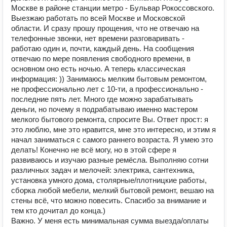
Москве в районе станции метро - Бульвар Рокоссовского.
Выезжаю работать по всей Москве и Московской
области. И сразу прошу прощения, что не отвечаю на
телефонные звонки, нет времени разговаривать -
работаю один и, почти, каждый день. На сообщения
отвечаю по мере появления свободного времени, в
основном оно есть ночью. А теперь классическая
информация: )) Занимаюсь мелким бытовым ремонтом,
не профессионально лет с 10-ти, а профессионально -
последние пять лет. Много где можно зарабатывать
деньги, но почему я подрабатываю именно мастером
мелкого бытового ремонта, спросите Вы. Ответ прост: я
это люблю, мне это нравится, мне это интересно, и этим я
начал заниматься с самого раннего возраста. Я умею это
делать! Конечно не всё могу, но в этой сфере я
развиваюсь и изучаю разные ремёсла. Выполняю сотни
различных задач и мелочей: электрика, сантехника,
установка умного дома, столярные/плотницкие работы,
сборка любой мебели, мелкий бытовой ремонт, вешаю на
стены всё, что можно повесить. Спасибо за внимание и
тем кто дочитал до конца.)
Важно. У меня есть минимальная сумма выезда/оплаты