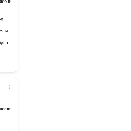
000 ₽
бя
делы
буса.
ности