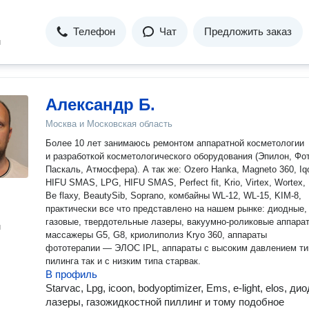
Телефон
Чат
Предложить заказ
н
Александр Б.
Москва и Московская область
Более 10 лет занимаюсь ремонтом аппаратной косметологии
и разработкой косметологического оборудования (Эпилон, Фо
Паскаль, Атмосфера). А так же: Ozero Hanka, Magneto 360, Iqoone,
HIFU SMAS, LPG, HIFU SMAS, Perfect fit, Krio, Virtex, Wortex,
Be flaxy, BeautySib, Soprano, комбайны WL-12, WL-15, KIM-8,
практически все что представлено на нашем рынке: диодные,
газовые, твердотельные лазеры, вакуумно-роликовые аппараты,
н
массажеры G5, G8, криолиполиз Kryo 360, аппараты
фототерапии — ЭЛОС IPL, аппараты с высоким давлением типа
пилинга так и с низким типа старвак.
В профиль
Starvac, Lpg, icoon, bodyoptimizer, Ems, e-light, elos, д
лазеры, газожидкостной пиллинг и тому подобное