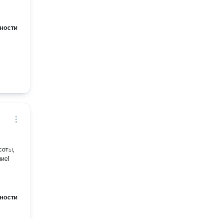
ности
соты,
ие!
ности