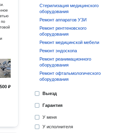
и.
Стерилизация медицинского
чное
оборудования
сетью
Ремонт аппаратов УЗИ
 по
товой
Ремонт рентгеновского
оборудования
ми
Ремонт медицинской мебели
Ремонт эндоскопа
Ремонт реанимационного
оборудования
Ремонт офтальмологического
оборудования
500 ₽
Выезд
Гарантия
У меня
У исполнителя