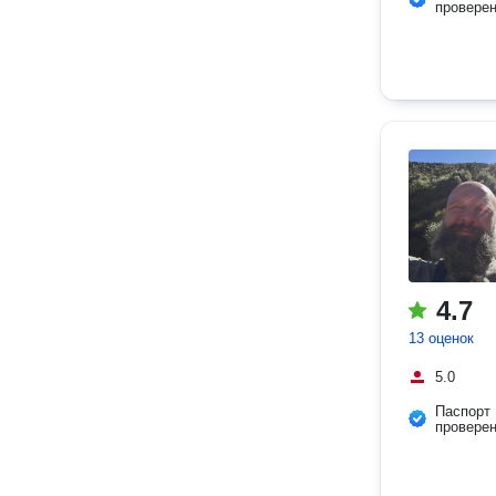
провере
4.7
13 оценок
5.0
Паспорт
провере