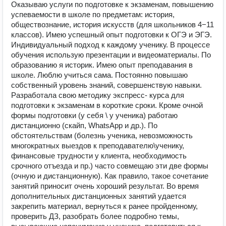
Оказываю услуги по подготовке к экзаменам, повышению
успеваемости в школе по предметам: история,
обществознание, история искусств (для школьников 4−11
классов). Имею успешный опыт подготовки к ОГЭ и ЭГЭ.
Индивидуальный подход к каждому ученику. В процессе
обучения использую презентации и видеоматериалы. По
образованию я историк. Имею опыт преподавания в
школе. Люблю учиться сама. Постоянно повышаю
собственный уровень знаний, совершенствую навыки.
Разработала свою методику экспресс- курса для
подготовки к экзаменам в короткие сроки. Кроме очной
формы подготовки (у себя \ у ученика) работаю
дистанционно (скайп, WhatsApp и др.). По
обстоятельствам (болезнь ученика, невозможность
многократных выездов к преподавателю\ученику,
финансовые трудности у клиента, необходимость
срочного отъезда и пр.) часто совмещаю эти две формы
(очную и дистанционную). Как правило, такое сочетание
занятий приносит очень хороший результат. Во время
дополнительных дистанционных занятий удается
закрепить материал, вернуться к ранее пройденному,
проверить ДЗ, разобрать более подробно темы,