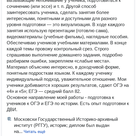
вызывающие непонимание у ученика, подготовиться к
сочинению (или эссе) и т. п. Другой способ
заинтересовать ученика, сделать занятия более
интересными, понятными и доступными для разного
уровня подготовки — это визуализация. В ходе каждого
занятия использую презентации (готовлю сама),
видеоматериалы (учебные фильмы), наглядные пособия.
Обеспечиваю учеников учебными материалами. В конце
каждой темы провожу контрольный срез. Строго
спрашиваю выполнение домашнего задания, подробно
разбираем ошибки, закрепляем «слабые места».
Материал объясняю интересно, в доходчивой форме,
понятным подросткам языком. К каждому ученику
индивидуальный подход, уважительное отношение. Мои
ученики добиваются хороших результатов, сдают ОГЭ на
«4» и «5»; ЕГЭ — средний балл 82.
Основное направление моей работы - подготовка к
учеников к ОГЭ и ЕГЭ по истории. Есть опыт подготовки к
ДВИ.
Московски Государственный Историко-архивный
институт (РГГУ), историк; диплом был выдан
на...
Читать ещё