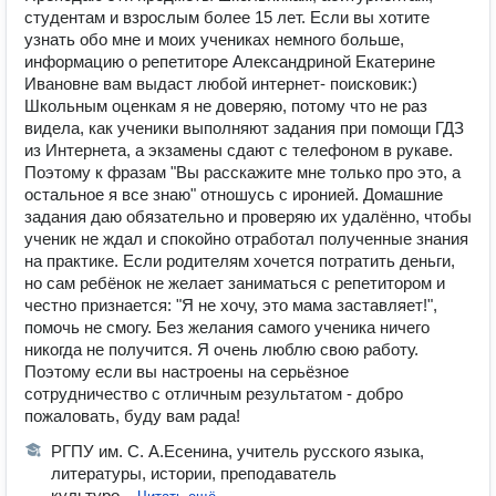
студентам и взрослым более 15 лет. Если вы хотите
узнать обо мне и моих учениках немного больше,
информацию о репетиторе Александриной Екатерине
Ивановне вам выдаст любой интернет- поисковик:)
Школьным оценкам я не доверяю, потому что не раз
видела, как ученики выполняют задания при помощи ГДЗ
из Интернета, а экзамены сдают с телефоном в рукаве.
Поэтому к фразам "Вы расскажите мне только про это, а
остальное я все знаю" отношусь с иронией. Домашние
задания даю обязательно и проверяю их удалённо, чтобы
ученик не ждал и спокойно отработал полученные знания
на практике. Если родителям хочется потратить деньги,
но сам ребёнок не желает заниматься с репетитором и
честно признается: "Я не хочу, это мама заставляет!",
помочь не смогу. Без желания самого ученика ничего
никогда не получится. Я очень люблю свою работу.
Поэтому если вы настроены на серьёзное
сотрудничество с отличным результатом - добро
пожаловать, буду вам рада!
РГПУ им. С. А.Есенина, учитель русского языка,
литературы, истории, преподаватель
культуро...