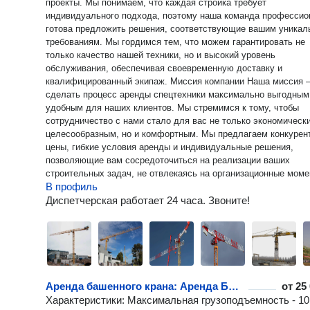
проекты. Мы понимаем, что каждая стройка требует
индивидуального подхода, поэтому наша команда профессио
готова предложить решения, соответствующие вашим уника
требованиям. Мы гордимся тем, что можем гарантировать не
только качество нашей техники, но и высокий уровень
обслуживания, обеспечивая своевременную доставку и
квалифицированный экипаж. Миссия компании Наша миссия —
сделать процесс аренды спецтехники максимально выгодным
удобным для наших клиентов. Мы стремимся к тому, чтобы
сотрудничество с нами стало для вас не только экономическ
целесообразным, но и комфортным. Мы предлагаем конкурен
цены, гибкие условия аренды и индивидуальные решения,
позволяющие вам сосредоточиться на реализации ваших
строительных задач, не отвлекаясь на организационные моме
В профиль
График работы Мы понимаем, что строительные проекты могут
требовать оперативности и гибкости, поэтому наша компания
Диспетчерская работает 24 часа. Звоните!
работает круглосуточно, 24/7. Это позволяет нам быстро
реагировать на запросы клиентов, обеспечивая доставку техн
экипажа в любое время суток. Мы готовы поддерживать вас в
любое время, чтобы ваши проекты не останавливались и дви
вперед без задержек.
Аренда башенного крана: Аренда Башенный кран 10 тонн - POTAIN MCT 205
от
25
Характеристики: Максимальная грузоподъемность - 10