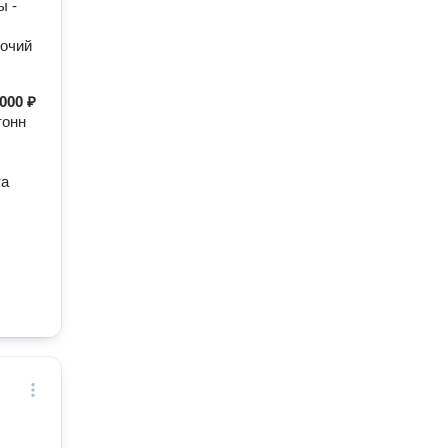
ы -
бочий
 000 ₽
тонн
та