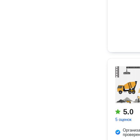
5.0
5 оценок
Организ
провере