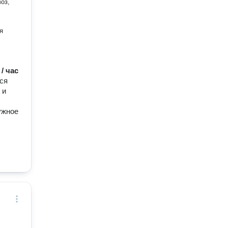
оз,
я
 / час
ся
 и
ужное