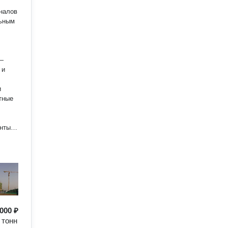
налов
льным
 и
и
тные
нты.
ики и
гались
 000 ₽
 тонн