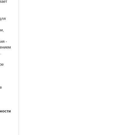
вает
для
и,
лением
.
ре
е
ности