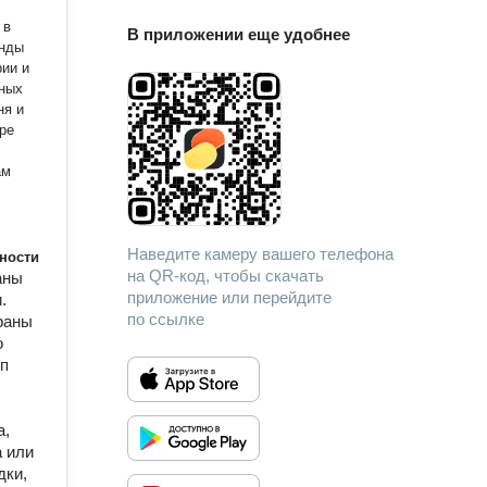
 в
В приложении еще удобнее
енды
рии и
тных
ня и
ре
ам
Наведите камеру вашего телефона
ности
на QR-код, чтобы скачать
аны
приложение или перейдите
.
по ссылке
раны
о
ип
а,
а или
дки,