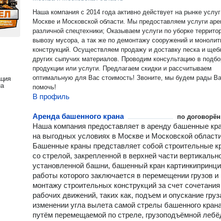
Наша компания с 2014 года активно действует на рынке услуг
Москве и Московской области. Мы предоставляем услуги ар
различной спецтехники; Оказываем услуги по уборке террито
вывозу мусора, а так же по демонтажу сооружений и моноли
конструкций. Осуществляем продажу и доставку песка и щеб
других сыпучих материалов. Проводим консультацию в подбо
продукции или услуги. Предлагаем скидки и рассчитываем
оптимальную для Вас стоимость! Звоните, мы будем рады В
ация
на
помочь!
В профиль
Аренда башенного крана
по договорён
Наша компания предоставляет в аренду башенные кр
на выгодных условиях в Москве и Московской области
Башенные краны представляет собой строительные к
со стрелой, закрепленной в верхней части вертикальн
установленной башни, башенный кран картинкипринц
работы которого заключается в перемещении грузов и
монтажу строительных конструкций за счет сочетания
рабочих движений, таких как, подъем и опускание груз
изменении угла вылета самой стрелы башенного кран
путём перемещаемой по стреле, грузоподъёмной лебё