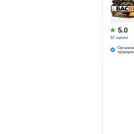
5.0
82 оценки
Организ
провере