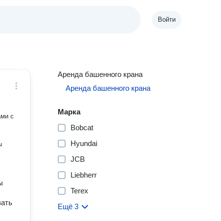
Войти
Аренда башенного крана
Аренда башенного крана
Марка
ами с
Bobcat
Hyundai
ы
JCB
Liebherr
ы
Terex
вать
Ещё 3