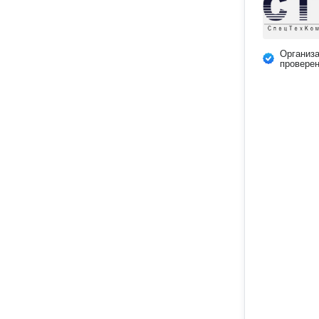
Организ
провере