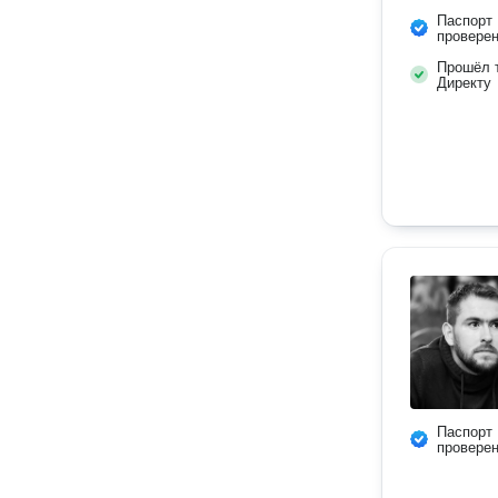
Паспорт
провере
Прошёл т
Директу
Паспорт
провере