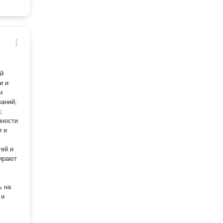
и и
;
нности
и и
ей и
ь на
 и