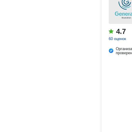
4.7
60 оценок
Организ
провере