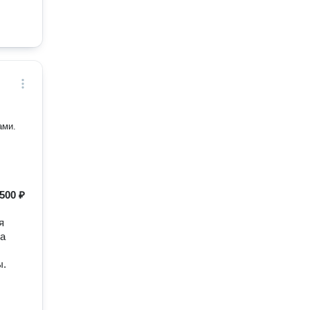
ами.
500 ₽
я
на
ы.