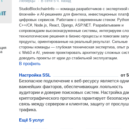
Люберцы
·
В сети
5 ч. назад
StudioBlockchainInfo — команда разработчиков с экспертизой 
блокчейн- и AI-решениях для финтеха, инвестиционных плат
цифровых сервисов. Работаем с современным стеком: Python,
C++/C#, Node.js, React, Django, ASP.NET. Разрабатываем и
сопровождаем высоконагруженные системы, интегрируем сл
технологические решения в бизнес-процессы и помогаем запу
продукты, ориентированные на реальный результат. Сильные
стороны команды — глубокая техническая экспертиза, опыт 
ация
на
с Web3 и AI, умение проектировать архитектуру сложных сис
доводить проекты от идеи до стабильной эксплуатации.
В профиль
Настройка SSL
от
5
Безопасное подключение к веб-ресурсу является одни
важнейших факторов, обеспечивающих лояльность
аудитории и доверие поисковых систем. Настройка да
криптографического протокола гарантирует безопасну
связь между сервером и клиентом, защиту от прослуш
трафика.
Ещё 5 услуг