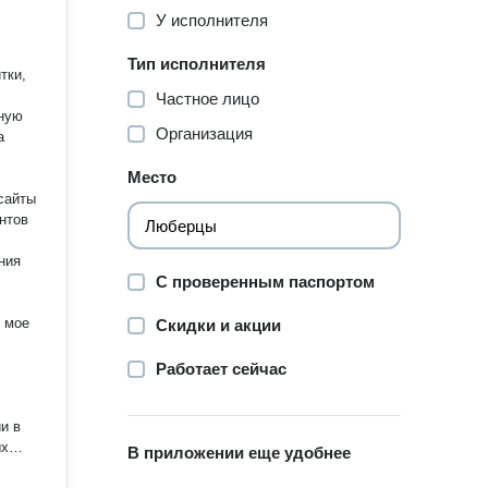
У исполнителя
Тип исполнителя
тки,
Частное лицо
вную
Организация
а
Место
сайты
нтов
ния
С проверенным паспортом
ь мое
Скидки и акции
Работает сейчас
и в
В приложении еще удобнее