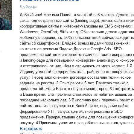
Люберцы
Добрый час! Мое имя Павел, я частный веб-мастер. Делаю на
заказ: одностраничные сайты (landing-page), квизы, сайты-визи
корпоративные сайты и интернет-магазины на CMS системах:
Wordpress, OpenCart, Bitrix и т.д. Обязательно делаю адапти
мобильную версию, т.к. 50% пользователей сейчас заходит н
сайты со смартфонов! Владею всеми видами продвижения:
контекстная реклама Яндекс.Директ и Google.Ads. SEO-
н
продвижение сайтов и интернет-магазинов. Также исправляю 
и landing-page для повышения конверсии- анализирую конкуре
и отстраиваюсь от них. Чем я отличаюсь от моих коллег: 1 Я
Индивидуальный предприниматель, работу по договору оказа
услуг. Перед заключением договора составляю техническое
задание на работы. 2 Опыт работы 5 лет. Работаю только с
предоплатой. Если Вас это не устраивает, просьба не тратит
и Ваше время. Эта практика сложилась из набитых шишек за
последние несколько лет. 3 Выполняю весь перечень работ с
сайтом- анализ конкурентов в Вашей нише, создание сайта,
формирование УТП, запуск контекстной рекламы и SEO
продвижение. Перерабатываю сайты для повышения конверси
покупку. 4 Принимал участие в разработке высоко нагруженных
В профиль
проектов в нашей стране, ближнем зарубежье, европе и США.