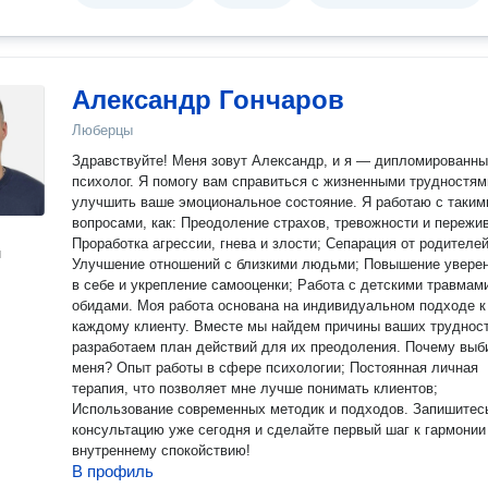
Александр Гончаров
Люберцы
Здравствуйте! Меня зовут Александр, и я — дипломированный
психолог. Я помогу вам справиться с жизненными трудностям
улучшить ваше эмоциональное состояние. Я работаю с такими
вопросами, как: Преодоление страхов, тревожности и переживаний;
Проработка агрессии, гнева и злости; Сепарация от родителей
н
Улучшение отношений с близкими людьми; Повышение увере
в себе и укрепление самооценки; Работа с детскими травмам
обидами. Моя работа основана на индивидуальном подходе к
каждому клиенту. Вместе мы найдем причины ваших трудност
разработаем план действий для их преодоления. Почему выбирают
меня? Опыт работы в сфере психологии; Постоянная личная
терапия, что позволяет мне лучше понимать клиентов;
Использование современных методик и подходов. Запишитес
консультацию уже сегодня и сделайте первый шаг к гармонии
внутреннему спокойствию!
В профиль