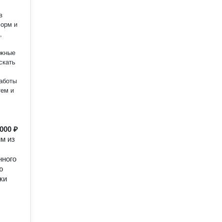
в
форм и
ожные
скать
работы
тем и
000 ₽
м из
нного
ю
ки