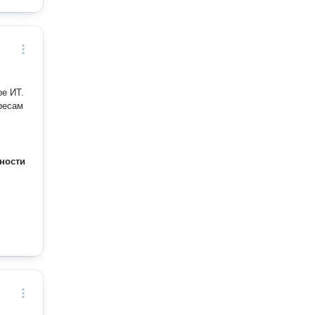
е ИТ.
ресам
ности