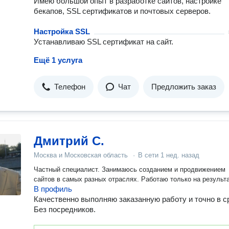
Примеры сайтов в описании моего профиля. 5 Работаю удаленно
Имею большой опыт в разработке сайтов, настройке
из Москвы по всей стране. Демократичные цены на услуги. 6
бекапов, SSL сертификатов и почтовых серверов.
Создание сайта занимает от 2 до 7 дней в зависимости от
сложности. Высоко-нагруженные проекты от 14 дней до 2 мес
Настройка SSL
Всегда на связи в любом мессенджере- пишите, звоните. С
Устанавливаю SSL сертификат на сайт.
удовольствием Вас проконсультирую по вашему проекту. С
уважением к Вам и вашему бизнесу, Павел Михайлов.
Ещё 1 услуга
Телефон
Чат
Предложить заказ
Дмитрий С.
Москва и Московская область
·
В сети
1 нед. назад
Частный специалист. Занимаюсь созданием и продвижением
сайтов в самых разных отраслях. Работаю только на результа
В профиль
Качественно выполняю заказанную работу и точно в с
Без посредников.