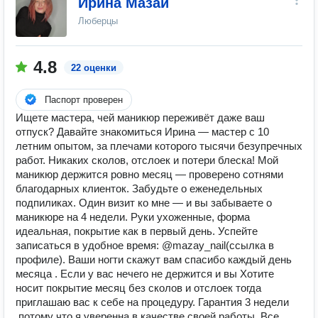
Ирина Мазай
Люберцы
4.8
22 оценки
Паспорт проверен
Ищете мастера, чей маникюр переживёт даже ваш
отпуск? Давайте знакомиться Ирина — мастер с 10
летним опытом, за плечами которого тысячи безупречных
работ. Никаких сколов, отслоек и потери блеска! Мой
маникюр держится ровно месяц — проверено сотнями
благодарных клиенток. Забудьте о еженедельных
подпиликах. Один визит ко мне — и вы забываете о
маникюре на 4 недели. Руки ухоженные, форма
идеальная, покрытие как в первый день. Успейте
записаться в удобное время: @mazay_nail(ссылка в
профиле). Ваши ногти скажут вам спасибо каждый день
месяца . Если у вас нечего не держится и вы Хотите
носит покрытие месяц без сколов и отслоек тогда
приглашаю вас к себе на процедуру. Гарантия 3 недели
,потому что я уверенна в качестве своей работы. Все